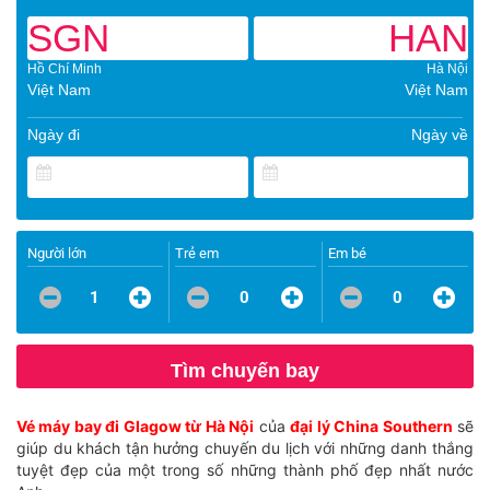
SGN
HAN
Hồ Chí Minh
Hà Nội
Việt Nam
Việt Nam
Ngày đi
Ngày về
Người lớn
Trẻ em
Em bé
1
0
0
Tìm chuyến bay
Vé máy bay đi Glagow từ Hà Nội
của
đại lý China Southern
sẽ
giúp du khách tận hưởng chuyến du lịch với những danh thắng
tuyệt đẹp của một trong số những thành phố đẹp nhất nước