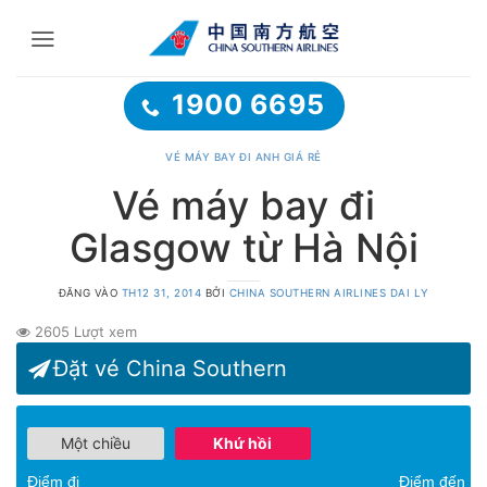
Bỏ
qua
nội
dung
1900 6695
VÉ MÁY BAY ĐI ANH GIÁ RẺ
Vé máy bay đi
Glasgow từ Hà Nội
ĐĂNG VÀO
TH12 31, 2014
BỞI
CHINA SOUTHERN AIRLINES DAI LY
2605 Lượt xem
Đặt vé China Southern
Một chiều
Khứ hồi
Điểm đi
Điểm đến