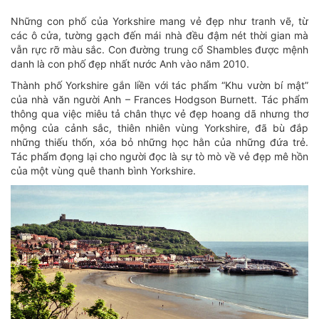
Những con phố của Yorkshire mang vẻ đẹp như tranh vẽ, từ
các ô cửa, tường gạch đến mái nhà đều đậm nét thời gian mà
vẫn rực rỡ màu sắc. Con đường trung cổ Shambles được mệnh
danh là con phố đẹp nhất nước Anh vào năm 2010.
Thành phố Yorkshire gắn liền với tác phẩm “Khu vườn bí mật”
của nhà văn người Anh – Frances Hodgson Burnett. Tác phẩm
thông qua việc miêu tả chân thực vẻ đẹp hoang dã nhưng thơ
mộng của cảnh sắc, thiên nhiên vùng Yorkshire, đã bù đắp
những thiếu thốn, xóa bỏ những học hằn của những đứa trẻ.
Tác phẩm đọng lại cho người đọc là sự tò mò về vẻ đẹp mê hồn
của một vùng quê thanh bình Yorkshire.