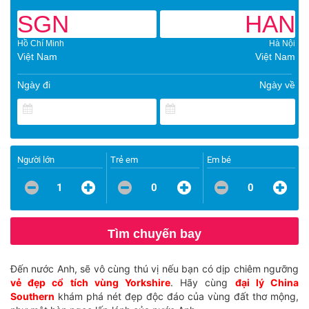
SGN
HAN
Hồ Chí Minh
Hà Nội
Việt Nam
Việt Nam
Ngày đi
Ngày về
Người lớn
Trẻ em
Em bé
1
0
0
Tìm chuyến bay
Đến nước Anh, sẽ vô cùng thú vị nếu bạn có dịp chiêm ngưỡng
vẻ đẹp cổ tích vùng Yorkshire
. Hãy cùng
đại lý China
Southern
khám phá nét đẹp độc đáo của vùng đất thơ mộng,