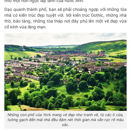
như một hòn ngọc lấp lánh của nước Anh.
Dạo quanh thành phố, bạn sẽ phải choáng ngợp với những tòa
nhà có kiến trúc đẹp tuyệt vời. Với kiến trúc Gothic, những nhà
thờ, bảo tàng, những tòa tháp nơi đây phủ lên một vẻ đẹp vừa
cổ kính vừa lãng mạn.
Những con phố của York mang vẻ đẹp như tranh vẽ, từ các ô cửa,
tường gạch đến mái nhà đều đậm nét thời gian mà vẫn rực rỡ màu
sắc.