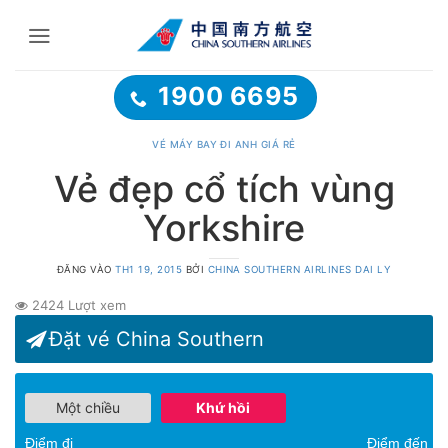
Bỏ
qua
nội
dung
1900 6695
VÉ MÁY BAY ĐI ANH GIÁ RẺ
Vẻ đẹp cổ tích vùng
Yorkshire
ĐĂNG VÀO
TH1 19, 2015
BỞI
CHINA SOUTHERN AIRLINES DAI LY
2424 Lượt xem
Đặt vé China Southern
Một chiều
Khứ hồi
Điểm đi
Điểm đến