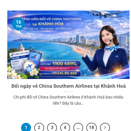
16
Th4
Đổi ngày vé China Southern Airlines tại Khánh Hoà
Chi phí đổi vé China Southern Airlines ở Khánh Hoà bao nhiêu
tiền? Đây là câu...
1
2
3
4
…
18