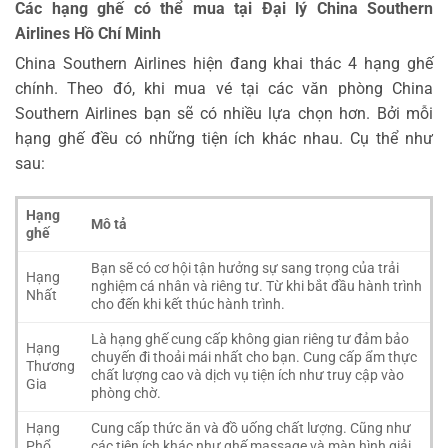
Các hạng ghế có thể mua tại Đại lý China Southern
Airlines Hồ Chí Minh
China Southern Airlines hiện đang khai thác 4 hạng ghế
chính. Theo đó, khi mua vé tại các văn phòng China
Southern Airlines bạn sẽ có nhiều lựa chọn hơn. Bởi mỗi
hạng ghế đều có những tiện ích khác nhau. Cụ thể như
sau:
Hạng
Mô tả
ghế
Bạn sẽ có cơ hội tận hưởng sự sang trọng của trải
Hạng
nghiệm cá nhân và riêng tư. Từ khi bắt đầu hành trình
Nhất
cho đến khi kết thúc hành trình.
Là hạng ghế cung cấp không gian riêng tư đảm bảo
Hạng
chuyến đi thoải mái nhất cho bạn. Cung cấp ẩm thực
Thương
chất lượng cao và dịch vụ tiện ích như truy cập vào
Gia
phòng chờ.
Hạng
Cung cấp thức ăn và đồ uống chất lượng. Cũng như
Phổ
các tiện ích khác như ghế massage và màn hình giải