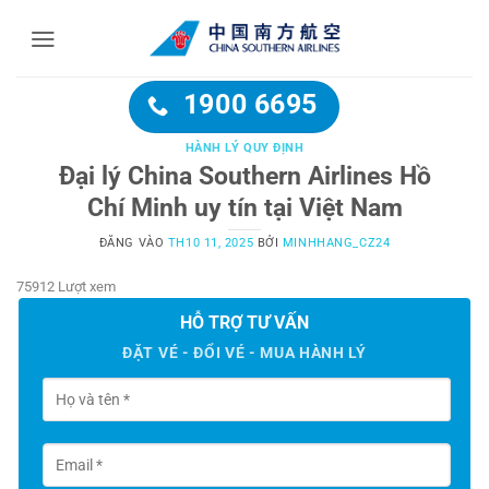
Bỏ
qua
nội
dung
1900 6695
HÀNH LÝ QUY ĐỊNH
Đại lý China Southern Airlines Hồ
Chí Minh uy tín tại Việt Nam
ĐĂNG VÀO
TH10 11, 2025
BỞI
MINHHANG_CZ24
75912 Lượt xem
HỖ TRỢ TƯ VẤN
ĐẶT VÉ - ĐỔI VÉ - MUA HÀNH LÝ