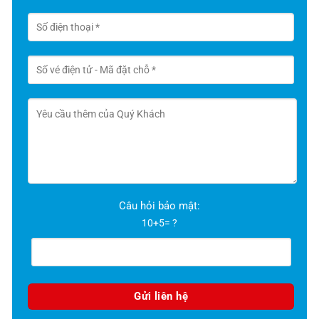
Câu hỏi bảo mật:
10+5= ?