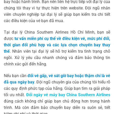
bay hoặc hành trình. Bạn nên liên hệ trực tiếp với đại lý của
chúng tôi thay vì tự thực hiện trên website. Đội ngũ nhân
viên chuyên nghiệp tại đại lý sẽ giúp bạn kiểm tra chi tiết
các điều kiện của vé bạn đã mua.
Tại đại lý China Southern Airlines Hồ Chí Minh, bạn sẽ
được
tư vấn miễn phí cụ thể về điều kiện vé, mức phí đổi,
thời gian đổi phù hợp và các lựa chọn chuyến bay thay
thế
. Nhân viên tại đại lý sẽ hỗ trợ kiểm tra tình trạng chỗ
ngồi. Xử lý yêu cầu nhanh chóng và đảm bảo thông tin
chính xác gửi đến hãng.
Nếu bạn cần
đổi vé gấp, vé sát giờ bay hoặc thậm chí là vé
đã qua ngày bay
. Đội ngũ chuyên gia của chúng tôi hiểu rõ
các quy định phức tạp của hãng. Giúp bạn tìm ra giải pháp
tối ưu nhất.
Đổi ngày vé máy bay China Southern Airlines
đúng cách không chỉ giúp bạn chủ động hơn trong hành
trình. Mà còn đảm bảo chuyến bay diễn ra suôn sẻ, tiết
kiệm chi phí và thời gian.