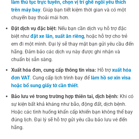
làm thủ tục trực tuyến, chọn vị trí ghế ngồi yêu thích
trên máy bay
. Giúp bạn tiết kiệm thời gian và có một
chuyến bay thoải mái hơn.
Đặt dịch vụ đặc biệt:
Nếu bạn cần dịch vụ hỗ trợ đặc
biệt như
đặt xe lăn, suất ăn riêng
, hoặc hỗ trợ cho trẻ
em đi một mình. Đại lý sẽ thay mặt bạn gửi yêu cầu đến
hãng. Đảm bảo các dịch vụ này được ghi nhận và
chuẩn bị sẵn sàng.
Xuất hóa đơn, cung cấp thông tin visa:
Hỗ trợ
xuất hóa
đơn VAT
. Cung cấp lịch trình bay để
làm hồ sơ xin visa
hoặc bổ sung giấy tờ cần thiết
.
Bảo lưu vé trong trường hợp thiên tai, dịch bệnh:
Khi có
sự kiện bất khả kháng như bão, động đất, dịch bệnh.
Hoặc các tình huống khẩn cấp khiến bạn không thể bay
đúng lịch. Đại lý sẽ hỗ trợ gửi yêu cầu bảo lưu vé đến
hãng.