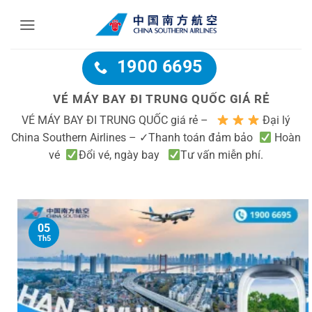
Bỏ
qua
nội
dung
1900 6695
VÉ MÁY BAY ĐI TRUNG QUỐC GIÁ RẺ
VÉ MÁY BAY ĐI TRUNG QUỐC giá rẻ –
Đại lý
China Southern Airlines – ✓Thanh toán đảm bảo
Hoàn
vé
Đổi vé, ngày bay
Tư vấn miễn phí.
05
Th5