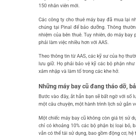
150 nhân viên mới.
Các công ty cho thuê máy bay đã mua lại nhi
chúng tại Pinal để bảo dưỡng. Thông thường
nhiệm của bên thuê. Tuy nhiên, do máy bay ph
phải làm việc nhiều hơn với AAS.
Theo thông tin từ AAS, các kỹ sư của họ thư
lưu giữ. Họ phải bảo vệ kỹ các bộ phận như
xâm nhập và làm tổ trong các khe hở.
Những máy bay cũ đang tháo dỡ, bảo
Bước vào đây, ắt hẳn bạn sẽ bất ngờ với số 
một câu chuyện, một hành trình lịch sử gắn v
Một chiếc máy bay cũ không còn giá trị sử d
chỉ có khoảng 10% các bộ phận bị loại bỏ, b
vẫn có thể tái sử dụng, bao gồm động cơ, hệ t