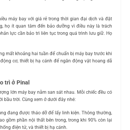
ều máy bay với giá rẻ trong thời gian đại dịch và đặt
, họ ít quan tâm đến bảo dưỡng vì điều này là trách
ản lực cần bảo trì liên tục trong quá trình lưu giữ. Họ
ờng mất khoảng hai tuần để chuẩn bị máy bay trước khi
 động cơ, thiết bị hạ cánh để ngăn động vật hoang dã
 trì ở Pinal
lượng lớn máy bay nằm san sát nhau. Mỗi chiếc đều có
ới bầu trời. Cùng xem ở dưới đây nhé:
ụng đang được tháo dỡ để lấy linh kiện. Thông thường,
ao gồm phần nội thất bên trong, trong khi 90% còn lại
hống điện tử, và thiết bị hạ cánh.