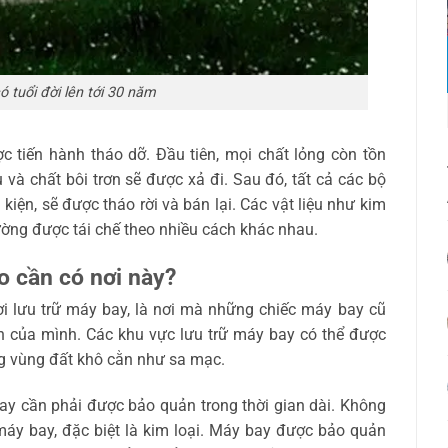
 tuổi đời lên tới 30 năm
 tiến hành tháo dỡ. Đầu tiên, mọi chất lỏng còn tồn
 và chất bôi trơn sẽ được xả đi. Sau đó, tất cả các bộ
kiện, sẽ được tháo rời và bán lại. Các vật liệu như kim
hường được tái chế theo nhiều cách khác nhau.
o cần có nơi này?
ơi lưu trữ máy bay, là nơi mà những chiếc máy bay cũ
h của mình. Các khu vực lưu trữ máy bay có thể được
ng vùng đất khô cằn như sa mạc.
bay cần phải được bảo quản trong thời gian dài. Không
máy bay, đặc biệt là kim loại. Máy bay được bảo quản