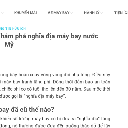
KHUYẾN MÃI
VÉ MÁY BAY
HÀNH LÝ
TIỆN ÍC
NG TIN HỮU ÍCH
Khám phá nghĩa địa máy bay nước
Mỹ
rưng bày hoặc xoay vòng vòng đời phụ tùng. Điều này
 bị máy bay tránh lãng phí. Đồng thời đảm bảo an toàn
chiếc phi cơ có tuổi thọ lên đến 30 năm. Sau mốc thời
được gọi là “nghĩa địa máy bay”.
bay đã cũ thế nào?
 khiến số lượng máy bay cũ bị đưa ra “nghĩa địa” tăng
 động, nó thường được đưa đến xưởng tháo dỡ để lấy