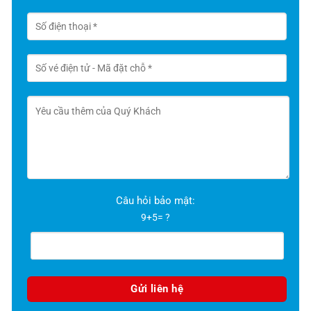
Câu hỏi bảo mật:
9+5= ?