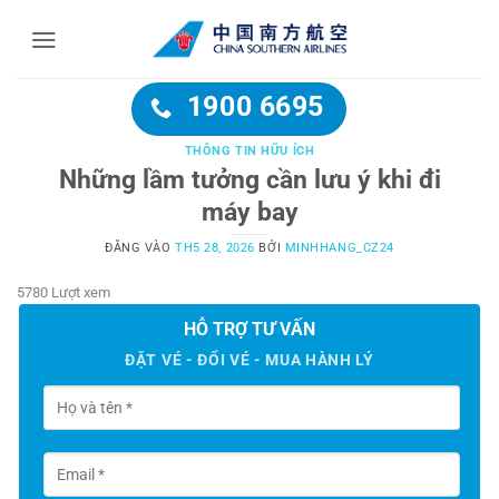
Bỏ
qua
nội
dung
1900 6695
THÔNG TIN HỮU ÍCH
Những lầm tưởng cần lưu ý khi đi
máy bay
ĐĂNG VÀO
TH5 28, 2026
BỞI
MINHHANG_CZ24
5780 Lượt xem
HỖ TRỢ TƯ VẤN
ĐẶT VÉ - ĐỔI VÉ - MUA HÀNH LÝ