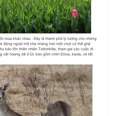
bốn mùa khác nhau . Đây là thành phố lý tưởng cho những
oạt động ngoài trời nhẹ nhàng hơn một chút có thể ghé
hu bảo tồn thiên nhiên Tidbinbilla, tham gia các cuộc đi
g vật hoang dã ở Úc bao gồm chim Emus, kaola, và tất