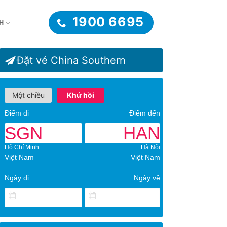
1900 6695
H
Đặt vé China Southern
Một chiều
Khứ hồi
Điểm đi
Điểm đến
SGN
HAN
Hồ Chí Minh
Hà Nội
Việt Nam
Việt Nam
Ngày đi
Ngày về