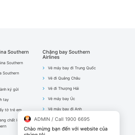
ina Southern
Chặng bay Southern
Airlines
ina Southern
Vé máy bay đi Trung Quốc
a Southern
Vé đi Quảng Châu
Vé đi Thượng Hải
ành ký gửi
Vé máy bay Úc
h tay
Vé máy bay đi Anh
ấy tờ trẻ em
ADMIN / Call 1900 6695
Vé máy bay đi Pháp
ang chất lỏng
hern
Chào mừng bạn đến với website của 
Vé máy bay đi Mỹ
chúng tôi.