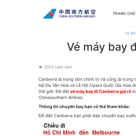
Bỏ
qua
TRANG CHỦ
nội
dung
VÉ MÁY
Vé máy bay đ
2024 Lượt xem
Canberra là trung tâm chính trị và cũng là trung
hội Đa Văn Hoá và Lễ Hội Opera Quốc Gia mùa đô
thế giới. Để đặt
vé máy bay đi Canberra giá rẻ
bạ
Chinasouthern Airlines.
Thông tin chuyến bay bạn có thể tham khảo:
Để đến Canberra bạn phải đáp chuyến bay xuống