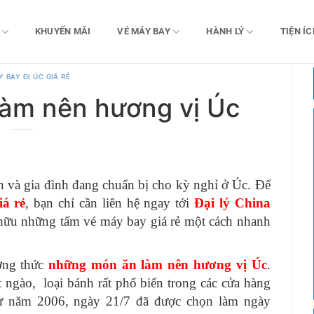
KHUYẾN MÃI
VÉ MÁY BAY
HÀNH LÝ
TIỆN ÍC
 BAY ĐI ÚC GIÁ RẺ
àm nên hương vị Úc
n và gia đình đang chuẩn bị cho kỳ nghỉ ở Úc. Để
iá rẻ
, bạn chỉ cần liên hệ ngay tới
Đại lý China
hữu những tấm vé máy bay giá rẻ một cách nhanh
ởng thức
những món ăn làm nên hương vị Úc
.
gào, loại bánh rất phổ biến trong các cửa hàng
 từ năm 2006, ngày 21/7 đã được chọn làm ngày