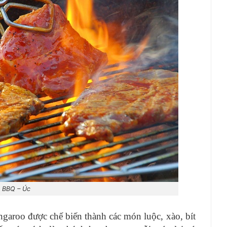
BBQ – Úc
ngaroo được chế biến thành các món luộc, xào, bít