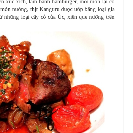
 biến xúc xích, làm bánh hamburger, mỗi món lại có
 món nướng, thịt Kanguru được ướp bằng loại gia
từ những loại cây cỏ của Úc, xiên que nướng trên