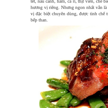
tết, nấu canh, hầm, cà ri, thịt viên, chế
hương vị riêng. Nhưng ngon nhất vẫn là
vị đặc biệt chuyên dùng, được tinh chế 
bếp than.