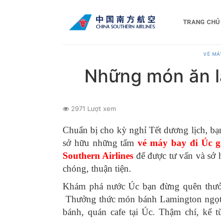
Bỏ
qua
TRANG CHỦ
nội
dung
VÉ MÁY
Những món ăn l
2971 Lượt xem
Chuẩn bị cho kỳ nghỉ Tết dương lịch, bạ
sở hữu những tấm
vé máy bay đi Úc g
Southern Airlines
để được tư vấn và sở 
chóng, thuận tiện.
Khám phá nước Úc bạn đừng quên thư
Thưởng thức món bánh Lamington ngọt n
bánh, quán cafe tại Úc. Thậm chí, kể