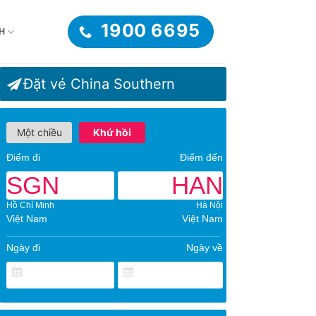
1900 6695
H
Đặt vé China Southern
Một chiều
Khứ hồi
Điểm đi
Điểm đến
SGN
HAN
Hồ Chí Minh
Hà Nội
Việt Nam
Việt Nam
Ngày đi
Ngày về