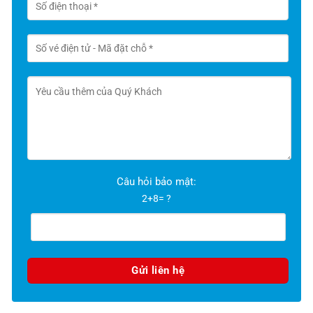
Câu hỏi bảo mật:
2+8= ?