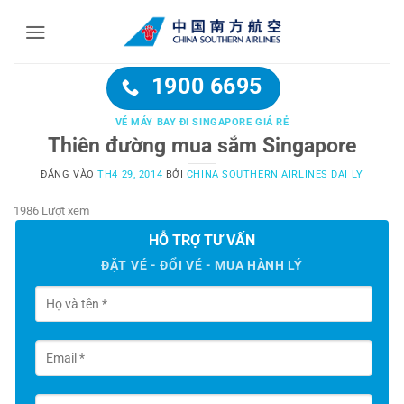
Bỏ
qua
nội
dung
1900 6695
VÉ MÁY BAY ĐI SINGAPORE GIÁ RẺ
Thiên đường mua sắm Singapore
ĐĂNG VÀO
TH4 29, 2014
BỞI
CHINA SOUTHERN AIRLINES DAI LY
1986 Lượt xem
HỖ TRỢ TƯ VẤN
ĐẶT VÉ - ĐỔI VÉ - MUA HÀNH LÝ