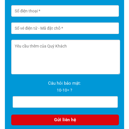
Câu hỏi bảo mật:
10-10= ?