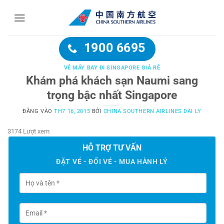
Bỏ
qua
nội
dung
1900 6695
VÉ MÁY BAY ĐI SINGAPORE GIÁ RẺ
Khám phá khách sạn Naumi sang
trọng bậc nhất Singapore
ĐĂNG VÀO
TH7 16, 2015
BỞI
CHINA SOUTHERN AIRLINES DAI LY
3174 Lượt xem
HỖ TRỢ TƯ VẤN
ĐẶT VÉ - ĐỔI VÉ - MUA HÀNH LÝ