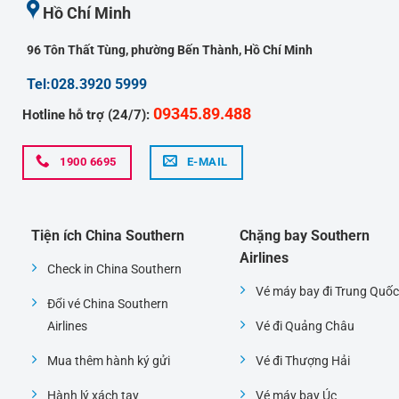
Hồ Chí Minh
96 Tôn Thất Tùng, phường Bến Thành, Hồ Chí Minh
Tel:028.3920 5999
09345.89.488
Hotline hỗ trợ (24/7):
1900 6695
E-MAIL
Tiện ích China Southern
Chặng bay Southern
Airlines
Check in China Southern
Vé máy bay đi Trung Quốc
Đổi vé China Southern
Airlines
Vé đi Quảng Châu
Mua thêm hành ký gửi
Vé đi Thượng Hải
Hành lý xách tay
Vé máy bay Úc