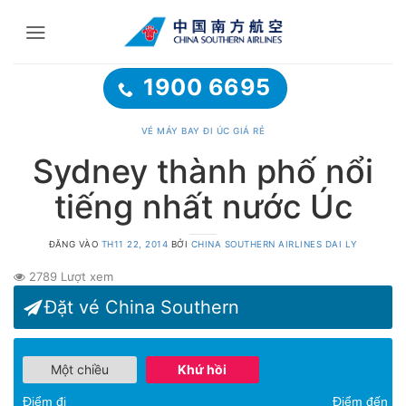
Bỏ
qua
nội
dung
1900 6695
VÉ MÁY BAY ĐI ÚC GIÁ RẺ
Sydney thành phố nổi
tiếng nhất nước Úc
ĐĂNG VÀO
TH11 22, 2014
BỞI
CHINA SOUTHERN AIRLINES DAI LY
2789 Lượt xem
Đặt vé China Southern
Một chiều
Khứ hồi
Điểm đi
Điểm đến