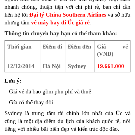
nhanh chóng, thuận tiện với chi phí rẻ, bạn chỉ cần
liên hệ tới
Đại lý China Southern Airlines
và sở hữu
những tấm
vé máy bay đi Úc giá rẻ
.
Thông tin chuyến bay bạn có thể tham khảo:
Thời gian
Điểm đi
Điểm đến
Giá vé
(VNĐ)
12/12/2014
Hà Nội
Sydney
19.661.000
Lưu ý:
– Giá vé đã bao gồm phụ phí và thuế
– Gía có thể thay đổi
Sydney là trung tâm tài chính lớn nhất của Úc và
cũng là một địa điểm du lịch của khách quốc tế, nổi
tiếng với nhiều bãi biển đẹp và kiến trúc độc đáo.