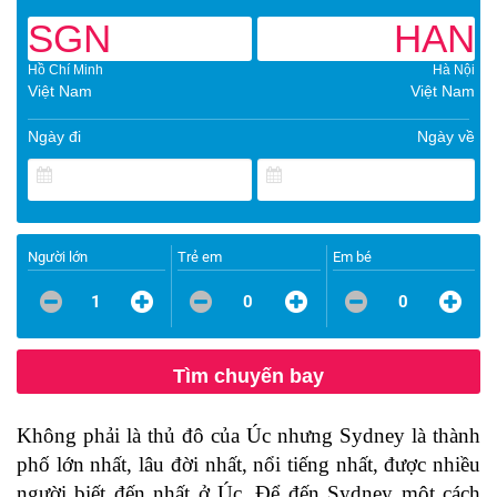
SGN
HAN
Hồ Chí Minh
Hà Nội
Việt Nam
Việt Nam
Ngày đi
Ngày về
Người lớn
Trẻ em
Em bé
1
0
0
Tìm chuyến bay
Không phải là thủ đô của Úc nhưng Sydney là thành
phố lớn nhất, lâu đời nhất, nổi tiếng nhất, được nhiều
người biết đến nhất ở Úc. Để đến Sydney một cách