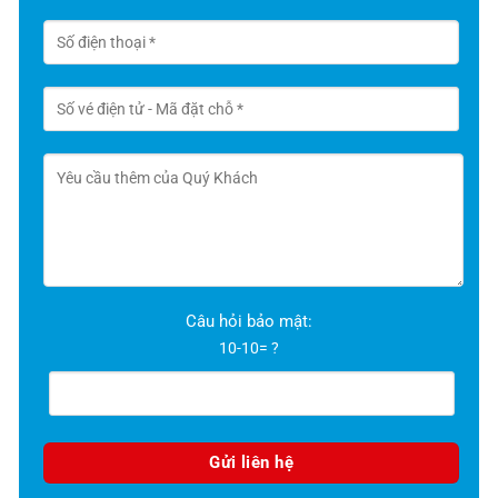
Câu hỏi bảo mật:
10-10= ?