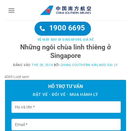
Bỏ
qua
nội
dung
1900 6695
VÉ MÁY BAY ĐI SINGAPORE GIÁ RẺ
Những ngôi chùa linh thiêng ở
Singapore
ĐĂNG VÀO
TH5 28, 2014
BỞI
CHINA SOUTHERN AIRLINES DAI LY
4069 Lượt xem
HỖ TRỢ TƯ VẤN
ĐẶT VÉ - ĐỔI VÉ - MUA HÀNH LÝ