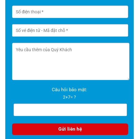
Câu hỏi bảo mật:
2+7= ?