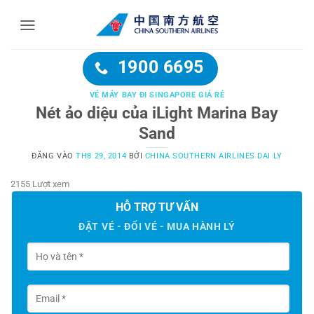
Bỏ
qua
nội
dung
1900 6695
VÉ MÁY BAY ĐI SINGAPORE GIÁ RẺ
Nét ảo diệu của iLight Marina Bay
Sand
ĐĂNG VÀO
TH8 29, 2014
BỞI
CHINA SOUTHERN AIRLINES DAI LY
2155 Lượt xem
HỖ TRỢ TƯ VẤN
ĐẶT VÉ - ĐỔI VÉ - MUA HÀNH LÝ