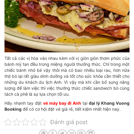
Tất cả các vị hòa vào nhau kèm với vị giòn giòn thơm phức của
bánh mỳ tan đều trong miệng người thưởng thức. Chỉ trong một
chiếc bánh nhỏ bé vậy thôi mà có bao nhiêu loại rau, hơn nữa
thịt bò lại rất giàu dinh dưỡng và tốt cho sức khỏe cần thiết cho
những du khách du lịch Anh. Vì vậy mà khi cần bổ sung năng
lượng để làm việc thì việc thưởng thức chiếc sandwich bò cùng
tách cà phê là sự lựa chọn tối ưu.
Hãy nhanh tay đặt
vé máy bay đi Anh
tại
đại lý Khang Vuong
Booking
để có cơ hội đặt vé giá rẻ, tiết kiệm nhất hiện nay.
Đánh giá post