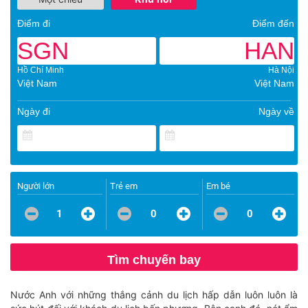
Điểm đi
Điểm đến
SGN
HAN
Hồ Chí Minh
Hà Nội
Việt Nam
Việt Nam
Ngày đi
Ngày về
Người lớn
Trẻ em
Em bé
1
0
0
Tìm chuyến bay
Nước Anh với những thắng cảnh du lịch hấp dẫn luôn luôn là