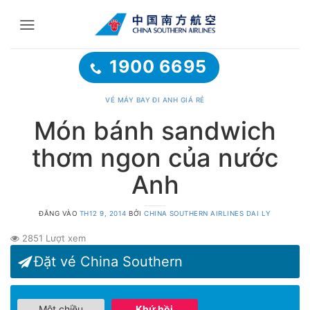
Bỏ
qua
nội
dung
1900 6695
VÉ MÁY BAY ĐI ANH GIÁ RẺ
Món bánh sandwich
thơm ngon của nước
Anh
ĐĂNG VÀO
TH12 9, 2014
BỞI
CHINA SOUTHERN AIRLINES DAI LY
2851 Lượt xem
Đặt vé China Southern
Một chiều
Khứ hồi