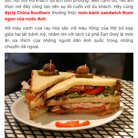
sức hút đối với khách du lịch bốn phương. Bên cạnh đó, nét ẩm
thực nơi đây cũng tạo nên sự lôi cuốn với du khách. Hãy cùng
đại lý China Southern
thưởng thức
món bánh sandwich thơm
ngon của nước Anh
.
Với màu xanh của rau hòa sắc với màu hồng của thịt bò kẹp
giữa hai lát bánh mỳ, nhâm nhi với tách cà phê Earl Grey là món
ăn ưa thích của những người dân Anh quốc trong những
chuyến dã ngoại.