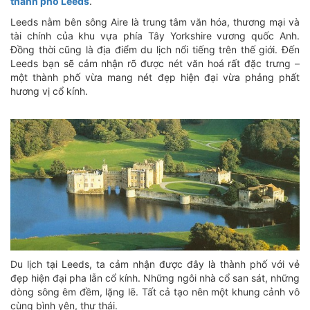
thành phố Leeds
.
Leeds nằm bên sông Aire là trung tâm văn hóa, thương mại và
tài chính của khu vựa phía Tây Yorkshire vương quốc Anh.
Đồng thời cũng là địa điểm du lịch nổi tiếng trên thế giới. Đến
Leeds bạn sẽ cảm nhận rõ được nét văn hoá rất đặc trưng –
một thành phố vừa mang nét đẹp hiện đại vừa phảng phất
hương vị cổ kính.
Du lịch tại Leeds, ta cảm nhận được đây là thành phố với vẻ
đẹp hiện đại pha lẫn cổ kính. Những ngôi nhà cổ san sát, những
dòng sông êm đềm, lặng lẽ. Tất cả tạo nên một khung cảnh vô
cùng bình yên, thư thái.