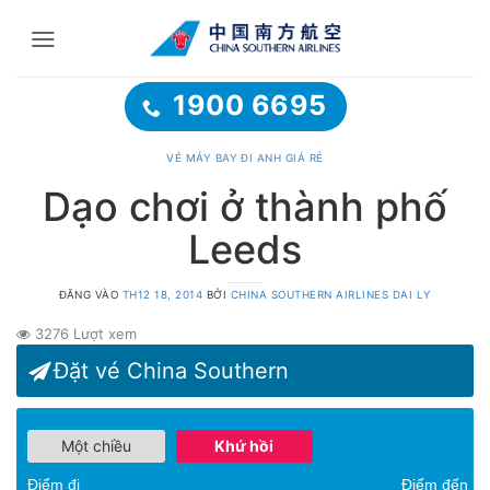
Bỏ
qua
nội
dung
1900 6695
VÉ MÁY BAY ĐI ANH GIÁ RẺ
Dạo chơi ở thành phố
Leeds
ĐĂNG VÀO
TH12 18, 2014
BỞI
CHINA SOUTHERN AIRLINES DAI LY
3276 Lượt xem
Đặt vé China Southern
Một chiều
Khứ hồi
Điểm đi
Điểm đến