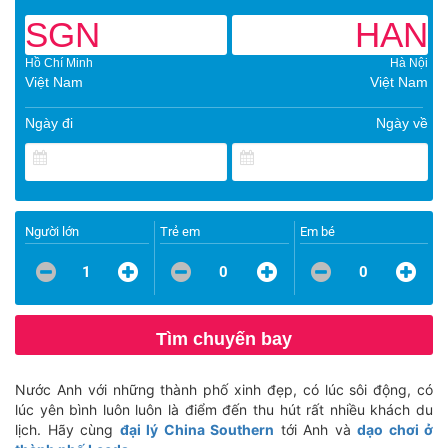
SGN
HAN
Hồ Chí Minh
Hà Nội
Việt Nam
Việt Nam
Ngày đi
Ngày về
Người lớn
Trẻ em
Em bé
1
0
0
Tìm chuyến bay
Nước Anh với những thành phố xinh đẹp, có lúc sôi động, có
lúc yên bình luôn luôn là điểm đến thu hút rất nhiều khách du
lịch. Hãy cùng
đại lý China Southern
tới Anh và
dạo chơi ở