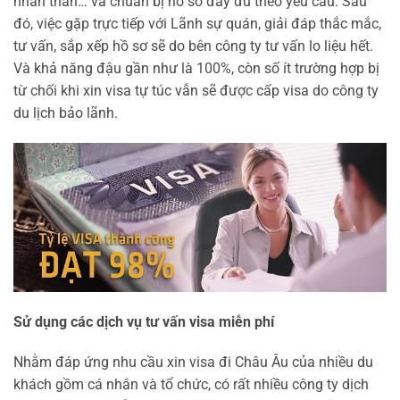
nhân thân… và chuẩn bị hồ sơ đầy đủ theo yêu cầu. Sau
đó, việc gặp trực tiếp với Lãnh sự quán, giải đáp thắc mắc,
tư vấn, sắp xếp hồ sơ sẽ do bên công ty tư vấn lo liệu hết.
Và khả năng đậu gần như là 100%, còn số ít trường hợp bị
từ chối khi xin visa tự túc vẫn sẽ được cấp visa do công ty
du lịch bảo lãnh.
Sử dụng các dịch vụ t
ư vấn visa miễn phí
Nhằm đáp ứng nhu cầu xin visa đi Châu Âu của nhiều du
khách gồm cá nhân và tổ chức, có rất nhiều công ty dịch