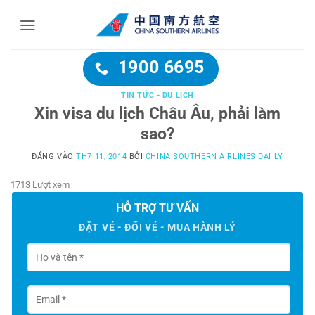
Bỏ
qua
nội
dung
1900 6695
TIN TỨC - DU LỊCH
Xin visa du lịch Châu Âu, phải làm
sao?
ĐĂNG VÀO
TH7 11, 2014
BỞI
CHINA SOUTHERN AIRLINES DAI LY
1713 Lượt xem
HỖ TRỢ TƯ VẤN
ĐẶT VÉ - ĐỔI VÉ - MUA HÀNH LÝ