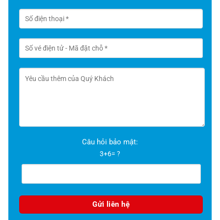
Câu hỏi bảo mật:
3+6= ?