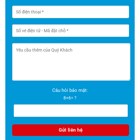
Câu hỏi bảo mật:
8+6= ?