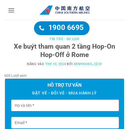
Bỏ
qua
nội
dung
1900 6695
TIN TỨC - DU LỊCH
Xe buýt tham quan 2 tầng Hop-On
Hop-Off ở Rome
ĐĂNG VÀO
TH9 10, 2024
BỞI
MINHHANG_CZ24
605 Lượt xem
HỖ TRỢ TƯ VẤN
ĐẶT VÉ - ĐỔI VÉ - MUA HÀNH LÝ