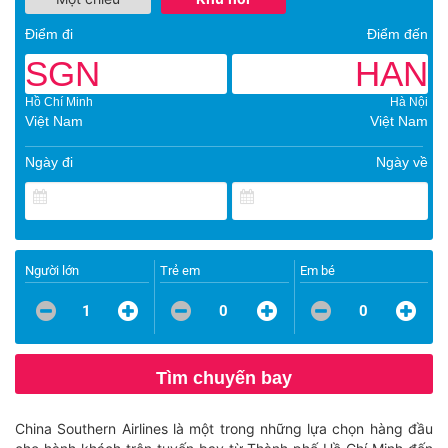
Điểm đi
Điểm đến
SGN
HAN
Hồ Chí Minh
Hà Nội
Việt Nam
Việt Nam
Ngày đi
Ngày về
Người lớn
Trẻ em
Em bé
1
0
0
Tìm chuyến bay
China Southern Airlines là một trong những lựa chọn hàng đầu