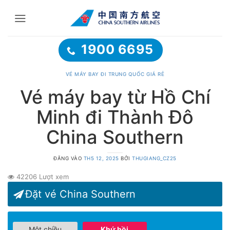
Bỏ
qua
nội
dung
1900 6695
VÉ MÁY BAY ĐI TRUNG QUỐC GIÁ RẺ
Vé máy bay từ Hồ Chí
Minh đi Thành Đô
China Southern
ĐĂNG VÀO
TH5 12, 2025
BỞI
THUGIANG_CZ25
42206 Lượt xem
Đặt vé China Southern
Một chiều
Khứ hồi