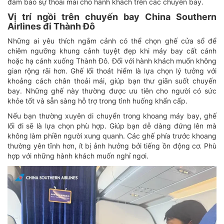
đảm bảo sự thoải mái cho hành khách trên các chuyến bay.
Vị trí ngồi trên chuyến bay China Southern
Airlines đi Thành Đô
Những ai yêu thích ngắm cảnh có thể chọn ghế cửa sổ để
chiêm ngưỡng khung cảnh tuyệt đẹp khi máy bay cất cánh
hoặc hạ cánh xuống Thành Đô. Đối với hành khách muốn không
gian rộng rãi hơn. Ghế lối thoát hiểm là lựa chọn lý tưởng với
khoảng cách chân thoải mái, giúp bạn thư giãn suốt chuyến
bay. Những ghế này thường được ưu tiên cho người có sức
khỏe tốt và sẵn sàng hỗ trợ trong tình huống khẩn cấp.
Nếu bạn thường xuyên di chuyển trong khoang máy bay, ghế
lối đi sẽ là lựa chọn phù hợp. Giúp bạn dễ dàng đứng lên mà
không làm phiền người xung quanh. Các ghế phía trước khoang
thường yên tĩnh hơn, ít bị ảnh hưởng bởi tiếng ồn động cơ. Phù
hợp với những hành khách muốn nghỉ ngơi.