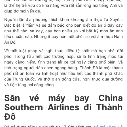
là thế hệ trẻ vừa có khả năng vừa rất sẵn lòng nói tiếng Anh và
giúp đỡ mọi vấn đề.
Người dân địa phương thích khoe khoang ẩm thực Tứ Xuyên.
Đặc biệt là “lẩu” và sẽ đảm bảo cho bạn biết đồ ăn ở đây cay
như thế nào. Và cay, cay hơn nhiều so với bất kỳ món ăn Anh
tiêu chuẩn nào. Nhưng ít cay hơn một chút so với ẩm thực Nam
Ấn Độ.
Về mặt luật pháp và nghi thức, điều tệ nhất mà bạn phải đối
phó. Trong hầu hết các trường hợp, sẽ là tình trạng móc túi
ngày càng hiếm, tình trạng lái xe tồi ngày càng phổ biến. Và
tình trạng người dân chen ngang hàng. Thành Đô là một thành
phố rất an toàn và linh hoạt như hầu hết các thành phố khác
của Trung Quốc. Về thời gian đóng cửa, nghi thức qua đường
và tiệc tùng nơi công cộng.
Săn vé máy bay China
Southern Airlines đi Thành
Đô
Để có được tấm vé giá tốt từ Hồ Chí Minh hay
Vé máy bay Hà