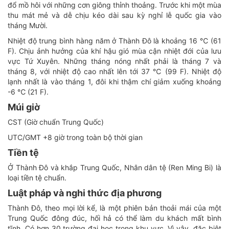
đổ mồ hôi với những cơn giông thỉnh thoảng. Trước khi một mùa
thu mát mẻ và dễ chịu kéo dài sau kỳ nghỉ lễ quốc gia vào
tháng Mười.
Nhiệt độ trung bình hàng năm ở Thành Đô là khoảng 16 ℃ (61
F). Chịu ảnh hưởng của khí hậu gió mùa cận nhiệt đới của lưu
vực Tứ Xuyên. Những tháng nóng nhất phải là tháng 7 và
tháng 8, với nhiệt độ cao nhất lên tới 37 ℃ (99 F). Nhiệt độ
lạnh nhất là vào tháng 1, đôi khi thậm chí giảm xuống khoảng
-6 ℃ (21 F).
Múi giờ
CST (Giờ chuẩn Trung Quốc)
UTC/GMT +8 giờ trong toàn bộ thời gian
Tiền tệ
Ở Thành Đô và khắp Trung Quốc, Nhân dân tệ (Ren Ming Bi) là
loại tiền tệ chuẩn.
Luật pháp và nghi thức địa phương
Thành Đô, theo mọi lời kể, là một phiên bản thoải mái của một
Trung Quốc đông đúc, hối hả có thể làm du khách mất bình
tĩnh. Có hơn 30 trường đại học trong khu vực. Vì vậy, đặc biệt