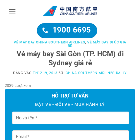
Bỏ
qua
nội
dung
1900 6695
VÉ MÁY BAY CHINA SOUTHERN AIRLINES
,
VÉ MÁY BAY ĐI ÚC GIÁ
RẺ
Vé máy bay Sài Gòn (TP. HCM) đi
Sydney giá rẻ
ĐĂNG VÀO
TH12 19, 2013
BỞI
CHINA SOUTHERN AIRLINES DAI LY
2039 Lượt xem
HỖ TRỢ TƯ VẤN
ĐẶT VÉ - ĐỔI VÉ - MUA HÀNH LÝ