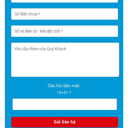
Câu hỏi bảo mật:
10+5= ?