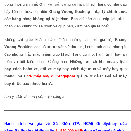
trong thời gian nhất định với số lượng có hạn, khách hàng có nhu cầu
hãy liên hệ trực tiếp đến
Khang Vuong Booking – đại lý chính thức
các hãng hàng không tại Việt Nam
. Bạn chỉ cần cung cấp lịch trình,
nhân viên chúng tôi sẽ book vế giúp bạn, đảm bảo giá rẻ nhất.
Không chỉ giúp khách hàng “săn” những tấm vé giá rẻ,
Khang
Vuong Booking
còn hỗ trợ tư vấn về thủ tục, hành trình cũng như giải
đáp những thắc mắc nhằm giúp khách hàng có một hành trình bay an
toàn và tiết kiệm nhất. Chẳng hạn:
Những lợi ích khi mua , lịch
bay, cách hoàn vé, đổi vé máy bay, cách đặt mua vé máy bay qua
mạng, mua
vé máy bay đi Singapore
giá rẻ ở đâu? Giá vé máy
bay đi Úc bao nhiêu tiền?…
Lưu ý: Đặt vé càng sớm giá càng rẻ
—————————————————————————————————
Hành trình và giá vé Sài Gòn (TP. HCM) đi Sydney của
hãng Philippine Airlines là:
11,540,000 VNĐ
(bao gồm thuế và phí)