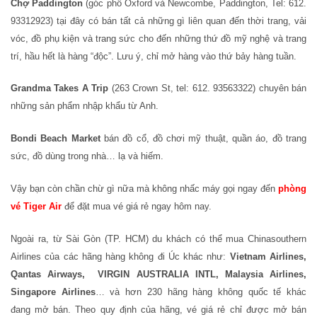
Chợ Paddington
(góc phố Oxford và Newcombe, Paddington, Tel: 612.
93312923) tại đây có bán tất cả những gì liên quan đến thời trang, vải
vóc, đồ phụ kiện và trang sức cho đến những thứ đồ mỹ nghệ và trang
trí, hầu hết là hàng “độc”. Lưu ý, chỉ mở hàng vào thứ bảy hàng tuần.
Grandma Takes A Trip
(263 Crown St, tel: 612. 93563322) chuyên bán
những sản phẩm nhập khẩu từ Anh.
Bondi Beach Market
bán đồ cổ, đồ chơi mỹ thuật, quần áo, đồ trang
sức, đồ dùng trong nhà… lạ và hiếm.
Vậy bạn còn chần chừ gì nữa mà không nhấc máy gọi ngay đến
phòng
vé Tiger Air
để đặt mua vé giá rẻ ngay hôm nay.
Ngoài ra, từ Sài Gòn (TP. HCM) du khách có thể mua Chinasouthern
Airlines của các hãng hàng không đi Úc khác như:
Vietnam Airlines,
Qantas Airways,
VIRGIN AUSTRALIA INTL,
Malaysia Airlines,
Singapore Airlines
… và hơn 230 hãng hàng không quốc tế khác
đang mở bán. Theo quy định của hãng, vé giá rẻ chỉ được mở bán