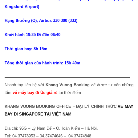
Kingsford Airport)
Hạng thường (O), Airbus 330-300 (333)
Khởi hành 19:25 Đi đến 06:40
Thời gian bay: 8h 15m
Tổng thời gian của hành trình: 15h 40m
———————————————————————————————-
Nhanh tay liên hệ với
Khang Vuong Booking
để được tư vấn những
tấm
vé máy bay đi Úc giá rẻ
tại thời điểm .
KHANG VUONG BOOKING OFFICE – ĐẠI LÝ CHÍNH THỨC
VE MAY
BAY DI SINGAPORE
TẠI VIỆT NA
M
Địa chỉ: 95G – Lý Nam Đế – Q.Hoàn Kiếm – Hà Nội.
Tel: 04.37478953 – 04.37474646 – 04.37474848