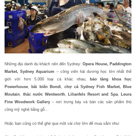
Những địa danh du khách nên đến Sydney:
Opera House, Paddington
Market, Sydney Aquarium
– công viên hải dương học lớn nhất thế
giới với hơn 5.000 loại cá khác nhau,
bảo tàng khoa học
Powerhouse
,
bãi biển Bondi
,
chợ cá Sydney Fish Market, Blue
Moutain
,
thác nước Wentworth
,
Lilianfels Resort and Spa
,
Leura
Fine Woodwork Gallery
– nơi trưng bày và bán các sản phẩm thủ
công mỹ nghệ bằng gỗ…
Hoặc bạn cũng có thể ghé qua một vài chợ lớn để mua sắm như: