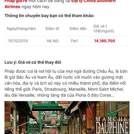
Pháp giá rẻ
một cách dễ dàng tại
Đại lý China Southern
Airlines
ngay hôm nay.
Thông tin chuyến bay bạn có thể tham khảo:
Giá vé (
Ngày/tháng/năm
Điểm đi
Điểm đến
VNĐ/người)
10/10/2014
Hà Nội
Pari
14,180,700
Lưu ý: Giá vé có thể thay đổi
Pháp được coi là nơi hội tụ của mọi ngả đường Châu Âu, là bản
lề giữ Bắc Âu và Nam Âu, đất nước với muôn vàn gương mặt
văn hóa, địa lý và lịch sử này có nhiều thành phố, địa điểm nổi
tiếng thế giới: Paris, Strasbourg, Marseille, Mont Saint Michel,
lâu đài Versaille, những tảng đá của Piona ở đảo Corse…