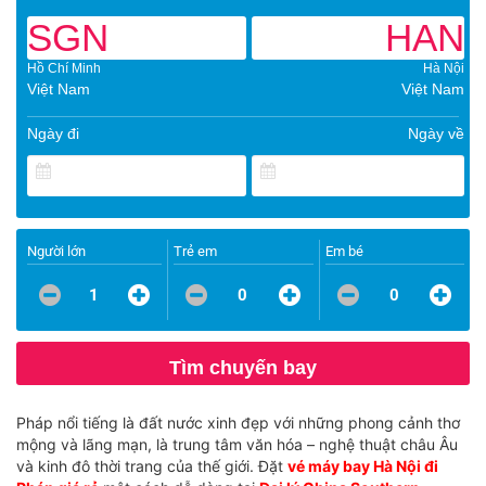
SGN
HAN
Hồ Chí Minh
Hà Nội
Việt Nam
Việt Nam
Ngày đi
Ngày về
Người lớn
Trẻ em
Em bé
1
0
0
Tìm chuyến bay
Pháp nổi tiếng là đất nước xinh đẹp với những phong cảnh thơ
mộng và lãng mạn, là trung tâm văn hóa – nghệ thuật châu Âu
và kinh đô thời trang của thế giới. Đặt
vé máy bay Hà Nội đi