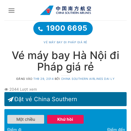
Bỏ
qua
nội
dung
1900 6695
VÉ MÁY BAY ĐI PHÁP GIÁ RẺ
Vé máy bay Hà Nội đi
Pháp giá rẻ
ĐĂNG VÀO
TH9 29, 2014
BỞI
CHINA SOUTHERN AIRLINES DAI LY
2044 Lượt xem
Đặt vé China Southern
Một chiều
Khứ hồi
Điểm đi
Điểm đến