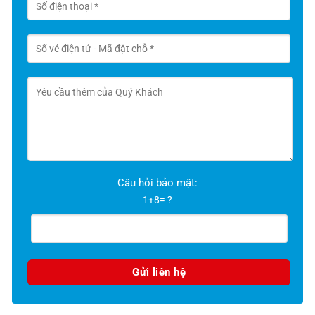
Câu hỏi bảo mật:
1+8= ?