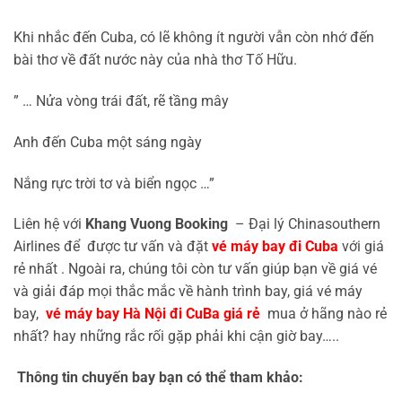
Khi nhắc đến Cuba, có lẽ không ít người vẫn còn nhớ đến
bài thơ về đất nước này của nhà thơ Tố Hữu.
” … Nửa vòng trái đất, rẽ tầng mây
Anh đến Cuba một sáng ngày
Nắng rực trời tơ và biển ngọc …”
Liên hệ với
Khang Vuong Booking
– Đại lý Chinasouthern
Airlines để được tư vấn và đặt
vé máy bay đi Cuba
với giá
rẻ nhất . Ngoài ra, chúng tôi còn tư vấn giúp bạn về giá vé
và giải đáp mọi thắc mắc về hành trình bay, giá vé máy
bay,
vé máy bay Hà Nội đi CuBa giá rẻ
mua ở hãng nào rẻ
nhất? hay những rắc rối gặp phải khi cận giờ bay…..
Thông tin chuyến bay bạn có thể tham khảo: