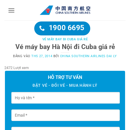
Bỏ
qua
nội
dung
1900 6695
VÉ MÁY BAY ĐI CUBA GIÁ RẺ
Vé máy bay Hà Nội đi Cuba giá rẻ
ĐĂNG VÀO
TH5 27, 2014
BỞI
CHINA SOUTHERN AIRLINES DAI LY
2472 Lượt xem
HỖ TRỢ TƯ VẤN
ĐẶT VÉ - ĐỔI VÉ - MUA HÀNH LÝ