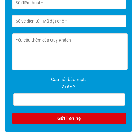
Câu hỏi bảo mật:
3+6= ?