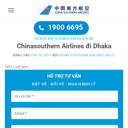
Bỏ
qua
nội
dung
1900 6695
VÉ MÁY BAY ĐI BANGLADESH GIÁ RẺ
Chinasouthern Airlines đi Dhaka
ĐĂNG VÀO
TH5 16, 2014
BỞI
CHINA SOUTHERN AIRLINES DAI LY
2431 Lượt xem
HỖ TRỢ TƯ VẤN
ĐẶT VÉ - ĐỔI VÉ - MUA HÀNH LÝ