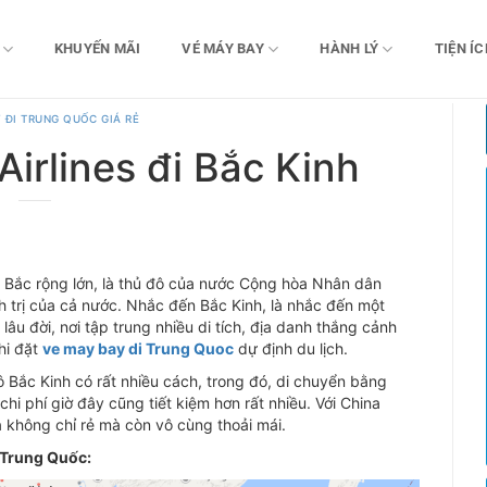
KHUYẾN MÃI
VÉ MÁY BAY
HÀNH LÝ
TIỆN ÍC
 ĐI TRUNG QUỐC GIÁ RẺ
irlines đi Bắc Kinh
Bắc rộng lớn, là thủ đô của nước Cộng hòa Nhân dân
h trị của cả nước. Nhắc đến Bắc Kinh, là nhắc đến một
lâu đời, nơi tập trung nhiều di tích, địa danh thắng cảnh
hi đặt
ve may bay di Trung Quoc
dự định du lịch.
 Bắc Kinh có rất nhiều cách, trong đó, di chuyển bằng
i phí giờ đây cũng tiết kiệm hơn rất nhiều. Với China
a không chỉ rẻ mà còn vô cùng thoải mái.
 Trung Quốc: