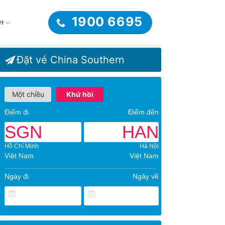
1900 6695
H
Đặt vé China Southern
Một chiều
Khứ hồi
Điểm đi
Điểm đến
SGN
HAN
Hồ Chí Minh
Hà Nội
Việt Nam
Việt Nam
Ngày đi
Ngày về