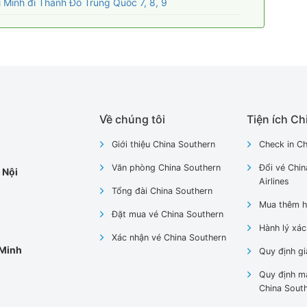
 Minh đi Thành Đô Trung Quốc 7, 8, 9
Về chúng tôi
Tiện ích Ch
Giới thiệu China Southern
Check in Ch
Văn phòng China Southern
Đổi vé Chin
 Nội
Airlines
Tổng đài China Southern
Mua thêm h
Đặt mua vé China Southern
Hành lý xác
Xác nhận vé China Southern
 Minh
Quy định gi
Quy định m
China Sout