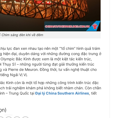
 Chim sáng đèn khi về đêm
chịu lực đan xen nhau tạo nên một ‘”tổ chim” hình quả trám
rong hiện đại, duyên dáng với những đường cong đặc trưng ở
 Olympic Bắc Kinh được xem là một kiệt tác kiến trúc,
ời Thụy Sĩ – những người từng đạt giải thưởng kiến trúc
og và Pierre de Meuron. Đồng thời, tư vấn nghệ thuật cho
tiếng Ngải Vị Vị.
ắc Kinh còn là một tổ hợp những công trình kiến trúc đặc
 khách trải nghiệm khám phá không biết nhàm chán. Còn chần
inh – Trung Quốc tại
Đại lý China Southern Airlines
, tiết
ọn)