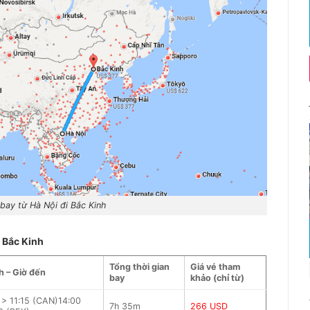
bay từ Hà Nội đi Bắc Kinh
 Bắc Kinh
Tổng thời gian
Giá vé tham
h – Giờ đến
bay
khảo (chỉ từ)
> 11:15 (CAN)14:00
7h 35m
266 USD