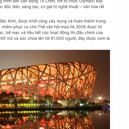
g trình sân vận động Tổ Chim, nơi tổ chức Olympic Bắc
c độc đáo, sáng tạo, có giá trị nghệ thuật – văn hóa rất
Bắc Kinh, được khởi công xây dựng và hoàn thành trong
, nhằm phục vụ cho Thế vận hội mùa hè 2008 được tổ
mạc, bế mạc và hầu hết các hoạt động thi đấu chính của
.000 m2 và sức chứa lên tới 91.000 người, đây được xem là