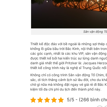
Sân vận động Tổ
Thiết kế độc đáo với bề ngoài là những sợi thép 
khổng lồ giữa bầu trời Bắc Kinh, nội thất bên t
các góc cạnh, nhất là các khu VIP, sân vận động
được thiết kế bởi hai kiến trúc sư lừng danh ngư
danh giá nhất thế giới Pritzker là: Jacques Herz
thiết kế công trình này là nghệ sĩ Trung Quốc nổi 
Không chỉ có công trình Sân vận động Tổ Chim, B
sắc, di tích thắng cảnh lịch sử lâu đời, cho du
chờ gì nữa mà không đặt ngay vé giá rẻ đi Bắc K
kiệm tối đa chi phí du lịch đến thành phố này.
5/5 - (266 bình ch