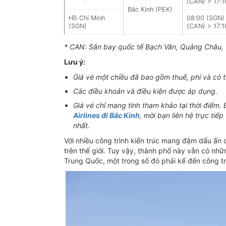
(CAN) > 17:1
Bắc Kinh (PEK)
Hồ Chí Minh
08:00 (SGN)
(SGN)
(CAN) > 17:1
* CAN: Sân bay quốc tế Bạch Vân, Quảng Châu,
Lưu ý:
Giá vé một chiều đã bao gồm thuế, phí và có 
Các điều khoản và điều kiện được áp dụng.
Giá vé chỉ mang tính tham khảo tại thời điểm. 
Airlines đi Bắc Kinh
, mời bạn liên hệ trực tiế
nhất.
Với nhiều công trình kiến trúc mang đậm dấu ấn 
trên thế giới. Tuy vậy, thành phố này vẫn có nhữ
Trung Quốc, một trong số đó phải kể đến công tr