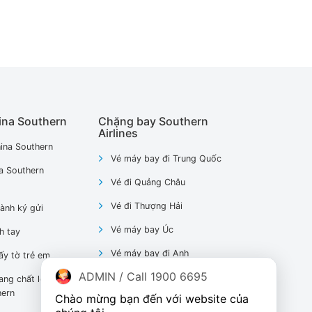
ina Southern
Chặng bay Southern
Airlines
ina Southern
Vé máy bay đi Trung Quốc
a Southern
Vé đi Quảng Châu
Vé đi Thượng Hải
ành ký gửi
Vé máy bay Úc
h tay
Vé máy bay đi Anh
ấy tờ trẻ em
ADMIN / Call 1900 6695
Vé máy bay đi Pháp
ang chất lỏng
hern
Chào mừng bạn đến với website của 
Vé máy bay đi Mỹ