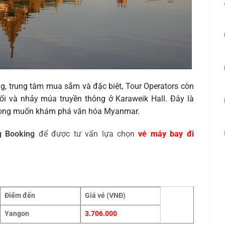
g, trung tâm mua sắm và đặc biệt, Tour Operators còn
ối và nhảy múa truyền thông ở Karaweik Hall. Đây là
h mong muốn khám phá văn hóa Myanmar.
g Booking
để được tư vấn lựa chọn
vé máy bay đi
Điểm đến
Giá vé (VNĐ)
Yangon
3.706.000