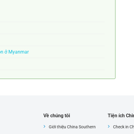
on ở Myanmar
Về chúng tôi
Tiện ích Ch
Giới thiệu China Southern
Check in C