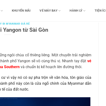
KHUYẾN MÃI
VÉ MÁY BAY
HÀNH LÝ
TIỆN ÍC
Y ĐI MYANMAR GIÁ RẺ
i Yangon từ Sài Gòn
ng ngôi chùa cổ thiêng liêng. Một chuyến trải nghiệm
thành phố Yangon sẽ vô cùng thú vị. Nhanh tay đặt
vé
ina Southern
và chuẩn bị kế hoạch lên đường thôi.
ư vì vậy nó có sự pha trộn về văn hóa, tôn giáo của
thành phố này còn là cửa ngõ chính của Myanmar dẫn
h tế của đất nước.