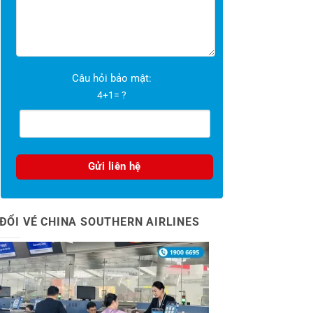
Câu hỏi bảo mật:
4+1= ?
ĐỔI VÉ CHINA SOUTHERN AIRLINES