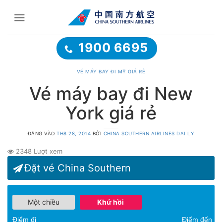
Bỏ
qua
nội
dung
1900 6695
VÉ MÁY BAY ĐI MỸ GIÁ RẺ
Vé máy bay đi New
York giá rẻ
ĐĂNG VÀO
TH8 28, 2014
BỞI
CHINA SOUTHERN AIRLINES DAI LY
2348 Lượt xem
Đặt vé China Southern
Một chiều
Khứ hồi
Điểm đi
Điểm đến