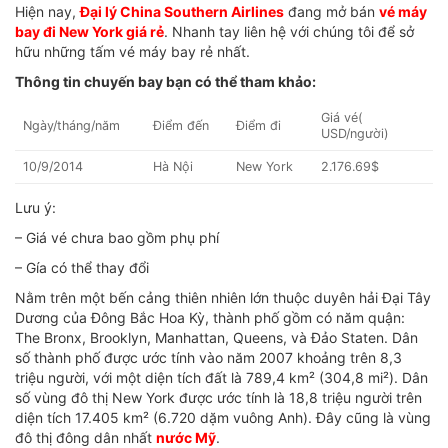
Hiện nay,
Đại lý China Southern Airlines
đang mở bán
vé máy
bay đi New York giá rẻ
. Nhanh tay liên hệ với chúng tôi để sở
hữu những tấm vé máy bay rẻ nhất.
Thông tin chuyến bay bạn có thể tham khảo:
Giá vé(
Ngày/tháng/năm
Điểm đến
Điểm đi
USD/người)
10/9/2014
Hà Nội
New York
2.176.69$
Lưu ý:
– Giá vé chưa bao gồm phụ phí
– Gía có thể thay đổi
Nằm trên một bến cảng thiên nhiên lớn thuộc duyên hải Đại Tây
Dương của Đông Bắc Hoa Kỳ, thành phố gồm có năm quận:
The Bronx, Brooklyn, Manhattan, Queens, và Đảo Staten. Dân
số thành phố được ước tính vào năm 2007 khoảng trên 8,3
triệu người, với một diện tích đất là 789,4 km² (304,8 mi²). Dân
số vùng đô thị New York được ước tính là 18,8 triệu người trên
diện tích 17.405 km² (6.720 dặm vuông Anh). Đây cũng là vùng
đô thị đông dân nhất
nước Mỹ
.