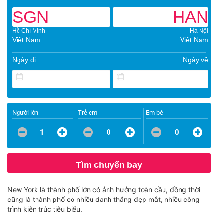
SGN
HAN
Hồ Chí Minh
Hà Nội
Việt Nam
Việt Nam
Ngày đi
Ngày về
Người lớn
Trẻ em
Em bé
1
0
0
Tìm chuyến bay
New York là thành phố lớn có ảnh hưởng toàn cầu, đồng thời
cũng là thành phố có nhiều danh thắng đẹp mắt, nhiều công
trình kiên trúc tiêu biểu.