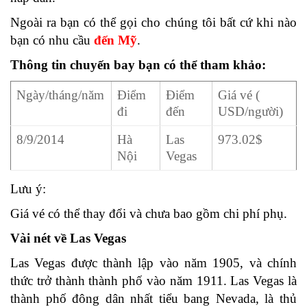
Ngoài ra bạn có thể gọi cho chúng tôi bất cứ khi nào
bạn có nhu cầu
đến Mỹ
.
Thông tin chuyến bay bạn có thể tham khảo:
Ngày/tháng/năm
Điểm
Điểm
Giá vé (
đi
đến
USD/người)
8/9/2014
Hà
Las
973.02$
Nội
Vegas
Lưu ý:
Giá vé có thể thay đổi và chưa bao gồm chi phí phụ.
Vài nét về Las Vegas
Las Vegas được thành lập vào năm 1905, và chính
thức trở thành thành phố vào năm 1911. Las Vegas là
thành phố đông dân nhất tiểu bang Nevada, là thủ