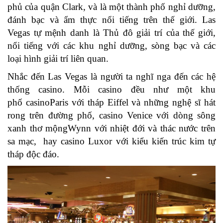
phủ của quận Clark, và là một thành phố nghỉ dưỡng,
đánh bạc và ẩm thực nổi tiếng trên thế giới. Las
Vegas tự mệnh danh là Thủ đô giải trí của thế giới,
nổi tiếng với các khu nghỉ dưỡng, sòng bạc và các
loại hình giải trí liên quan.
Nhắc đến Las Vegas là người ta nghĩ nga đến các hệ
thống casino. Mỗi casino đều như một khu
phố casinoParis với tháp Eiffel và những nghệ sĩ hát
rong trên đường phố, casino Venice với dòng sông
xanh thơ mộngWynn với nhiệt đới và thác nước trên
sa mạc, hay casino Luxor với kiểu kiến trúc kim tự
tháp độc đáo.