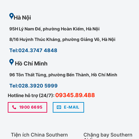
Hà Nội
95H Lý Nam Đế, phường Hoàn Kiếm, Hà Nội
8/16 Huỳnh Thúc Kháng, phường Giảng Võ, Hà Nội
Tel:024.3747 4848
Hồ Chí Minh
96 Tôn Thất Tùng, phường Bến Thành, Hồ Chí Minh
Tel:028.3920 5999
09345.89.488
Hotline hỗ trợ (24/7):
1900 6695
E-MAIL
Tiện ích China Southern
Chặng bay Southern