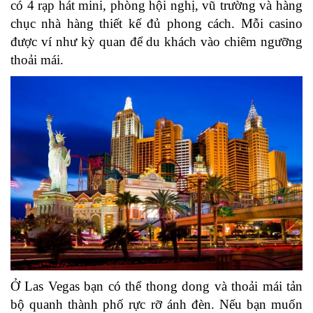
có 4 rạp hát mini, phòng hội nghị, vũ trường và hàng
chục nhà hàng thiết kế đủ phong cách. Mỗi casino
được ví như kỳ quan để du khách vào chiêm ngưỡng
thoải mái.
Ở Las Vegas bạn có thể thong dong và thoải mái tản
bộ quanh thành phố rực rỡ ánh đèn. Nếu bạn muốn