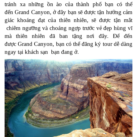
tránh xa những ồn ào của thành phố bạn có thể
đến Grand Canyon, ở đây bạn sẽ được tận hưởng cảm
giác khoáng đạt của thiên nhiên, sẽ được tận mắt
chiêm ngưỡng và choáng ngợp trước vẻ đẹp hùng vĩ
mà thiên nhiên đã ban tặng nơi đây. Để đến
được Grand Canyon, bạn có thể đăng ký tour dễ dàng
ngay tại khách sạn bạn đang ở.