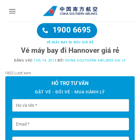
Bỏ
qua
nội
dung
1900 6695
VÉ MÁY BAY ĐI ĐỨC GIÁ RẺ
Vé máy bay đi Hannover giá rẻ
ĐĂNG VÀO
TH5 14, 2014
BỞI
CHINA SOUTHERN AIRLINES DAI LY
1802 Lượt xem
HỖ TRỢ TƯ VẤN
ĐẶT VÉ - ĐỔI VÉ - MUA HÀNH LÝ