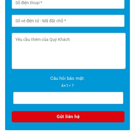
Câu hỏi bảo mật:
4+1= ?