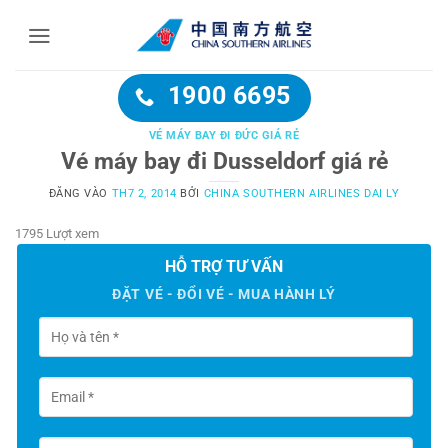
Bỏ
qua
nội
dung
1900 6695
VÉ MÁY BAY ĐI ĐỨC GIÁ RẺ
Vé máy bay đi Dusseldorf giá rẻ
ĐĂNG VÀO
TH7 2, 2014
BỞI
CHINA SOUTHERN AIRLINES DAI LY
1795 Lượt xem
HỖ TRỢ TƯ VẤN
ĐẶT VÉ - ĐỔI VÉ - MUA HÀNH LÝ