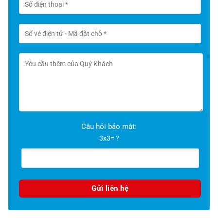
Câu hỏi bảo mật:
3x3= ?