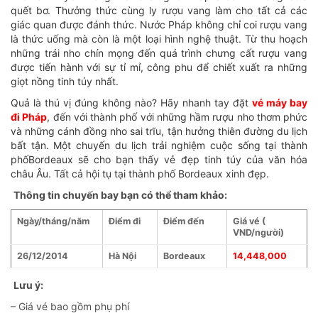
quết bơ. Thưởng thức cùng ly rượu vang làm cho tất cả các
giác quan được đánh thức. Nước Pháp không chỉ coi rượu vang
là thức uống mà còn là một loại hình nghệ thuật. Từ thu hoạch
những trái nho chín mọng đến quá trình chưng cất rượu vang
được tiến hành với sự tỉ mỉ, công phu để chiết xuất ra những
giọt nồng tinh túy nhất.
Quả là thú vị đúng không nào? Hãy nhanh tay đặt
vé máy bay
đi Pháp
, đến với thành phố với những hầm rượu nho thơm phức
và những cánh đồng nho sai trĩu, tận hưởng thiên đường du lịch
bất tận. Một chuyến du lịch trải nghiệm cuộc sống tại thành
phốBordeaux sẽ cho bạn thấy vẻ đẹp tinh túy của văn hóa
châu Âu. Tất cả hội tụ tại thành phố Bordeaux xinh đẹp.
Thông tin chuyến bay bạn có thể tham khảo:
Ngày/tháng/năm
Điểm đi
Điểm đến
Giá vé (
VND/người)
26/12/2014
Hà Nội
Bordeaux
14,448,000
Lưu ý:
– Giá vé bao gồm phụ phí