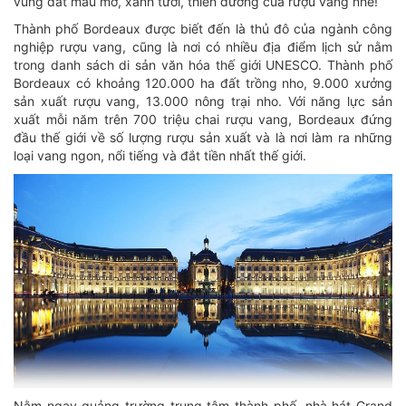
vùng đất màu mỡ, xanh tươi, thiên đường của rượu vang nhé!
Thành phố Bordeaux được biết đến là thủ đô của ngành công
nghiệp rượu vang, cũng là nơi có nhiều địa điểm lịch sử nằm
trong danh sách di sản văn hóa thế giới UNESCO. Thành phố
Bordeaux có khoảng 120.000 ha đất trồng nho, 9.000 xưởng
sản xuất rượu vang, 13.000 nông trại nho. Với năng lực sản
xuất mỗi năm trên 700 triệu chai rượu vang, Bordeaux đứng
đầu thế giới về số lượng rượu sản xuất và là nơi làm ra những
loại vang ngon, nổi tiếng và đắt tiền nhất thế giới.
Nằm ngay quảng trường trung tâm thành phố, nhà hát Grand