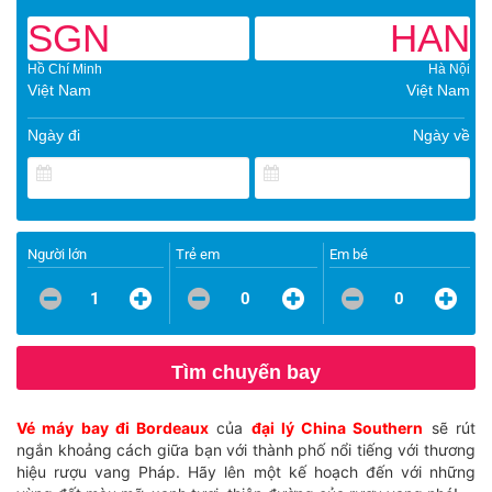
SGN
HAN
Hồ Chí Minh
Hà Nội
Việt Nam
Việt Nam
Ngày đi
Ngày về
Người lớn
Trẻ em
Em bé
1
0
0
Tìm chuyến bay
Vé máy bay đi Bordeaux
của
đại lý China Southern
sẽ rút
ngắn khoảng cách giữa bạn với thành phố nổi tiếng với thương
hiệu rượu vang Pháp. Hãy lên một kế hoạch đến với những