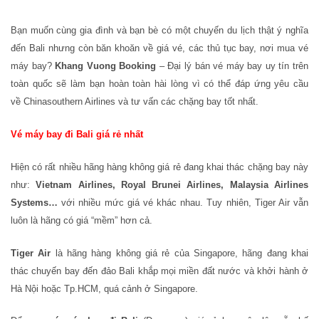
Bạn muốn cùng gia đình và bạn bè có một chuyến du lịch thật ý nghĩa
đến Bali nhưng còn băn khoăn về giá vé, các thủ tục bay, nơi mua vé
máy bay?
Khang Vuong Booking
– Đại lý bán vé máy bay uy tín trên
toàn quốc sẽ làm bạn hoàn toàn hài lòng vì có thể đáp ứng yêu cầu
về Chinasouthern Airlines và tư vấn các chặng bay tốt nhất.
Vé máy bay đi Bali giá rẻ nhất
Hiện có rất nhiều hãng hàng không giá rẻ đang khai thác chặng bay này
như:
Vietnam Airlines, Royal Brunei Airlines, Malaysia Airlines
Systems…
với nhiều mức giá vé khác nhau. Tuy nhiên, Tiger Air vẫn
luôn là hãng có giá “mềm” hơn cả.
Tiger Air
là hãng hàng không giá rẻ của Singapore, hãng đang khai
thác chuyến bay đến đảo Bali khắp mọi miền đất nước và khởi hành ở
Hà Nội hoặc Tp.HCM, quá cảnh ở Singapore.