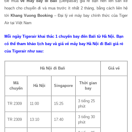
Để mua
vé máy bay đi Bali
(Denpasar) giá rẻ bạn nên lên sẵn kế
hoạch cho chuyến đi và mua trước ít nhất 2 tháng, bằng cách liên hệ
tới
Khang Vuong Booking
– Đại lý vé máy bay chính thức của Tiger
Air tại Việt Nam
Mỗi ngày Tigerair khai thác 1 chuyến bay đến Bali từ Hà Nội.
Bạn
có thể tham khảo lịch bay và giá vé máy bay Hà Nội đi Bali giá rẻ
của Tigerair như sau:
Hà Nội đi Bali
Giá vé
Mã
Thời gian
Hà Nội
Singapore
chuyến
bay
3 tiếng 25
TR 2309
11:00
15:25
phút
3 tiếng 30
TR 2309
13:10
17:40
phút