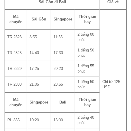
Sài Gòn đi Bali
Giá vé
Mã
Thời gian
Sài Gòn
Singapore
chuyến
bay
2 tiếng 00
TR 2323
8:55
11:55
phút
1 tiếng 50
TR 2325
14:40
17:30
phút
1 tiếng 55
TR 2329
17:25
20:20
phút
1 tiếng 50
Chỉ từ 125
TR 2333
21:05
23:55
phút
USD
Mã
Thời gian
Singapore
Bali
chuyến
bay
2 tiếng 40
RI 835
10:20
13:00
phút