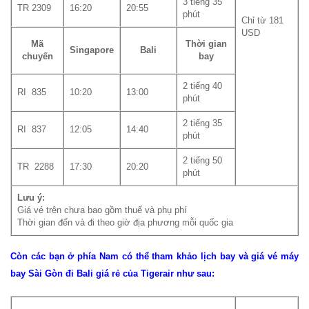
3 tiếng 35
TR 2309
16:20
20:55
phút
Chỉ từ 181
USD
Mã
Thời gian
Singapore
Bali
chuyến
bay
2 tiếng 40
RI 835
10:20
13:00
phút
2 tiếng 35
RI 837
12:05
14:40
phút
2 tiếng 50
TR 2288
17:30
20:20
phút
Lưu ý:
Giá vé trên chưa bao gồm thuế và phụ phí
Thời gian đến và đi theo giờ địa phương mỗi quốc gia
Còn các bạn ở phía Nam có thể tham khảo lịch bay và giá vé máy
bay Sài Gòn đi Bali giá rẻ của Tigerair như sau: