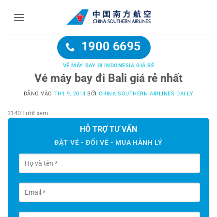
Bỏ
qua
nội
dung
1900 6695
VÉ MÁY BAY ĐI INDONESIA GIÁ RẺ
Vé máy bay đi Bali giá rẻ nhất
ĐĂNG VÀO
TH1 9, 2014
BỞI
CHINA SOUTHERN AIRLINES DAI LY
3140 Lượt xem
HỖ TRỢ TƯ VẤN
ĐẶT VÉ - ĐỔI VÉ - MUA HÀNH LÝ