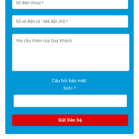
Câu hỏi bảo mật:
3x3= ?