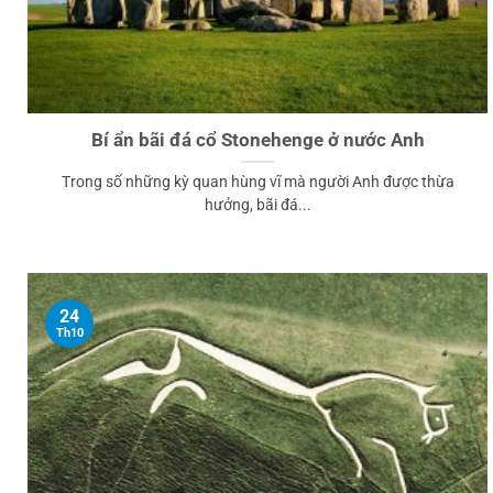
Bí ẩn bãi đá cổ Stonehenge ở nước Anh
Trong số những kỳ quan hùng vĩ mà người Anh được thừa
hưởng, bãi đá...
24
Th10