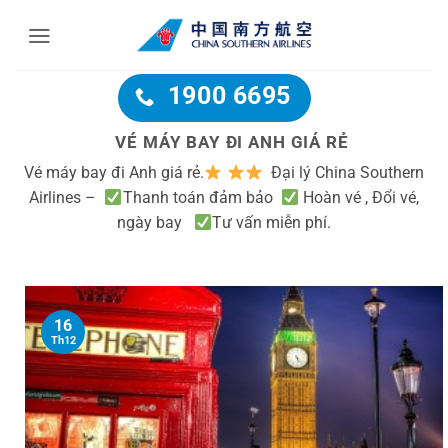
Bỏ
qua
nội
dung
1900 6695
VÉ MÁY BAY ĐI ANH GIÁ RẺ
Vé máy bay đi Anh giá rẻ.
Đại lý China Southern
Airlines –
Thanh toán đảm bảo
Hoàn vé , Đổi vé,
ngày bay
Tư vấn miễn phí.
16
Th12