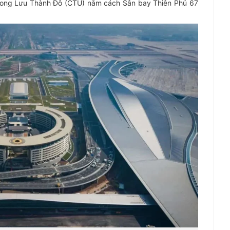
Song Lưu Thành Đô (CTU) nằm cách Sân bay Thiên Phủ 67