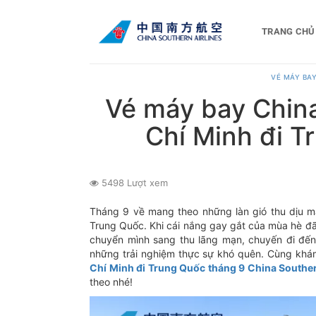
Bỏ
qua
TRANG CHỦ
nội
dung
VÉ MÁY BAY
Vé máy bay Chin
Chí Minh đi T
5498 Lượt xem
Tháng 9 về mang theo những làn gió thu dịu má
Trung Quốc. Khi cái nắng gay gắt của mùa hè đã
chuyển mình sang thu lãng mạn, chuyến đi đế
những trải nghiệm thực sự khó quên. Cùng khá
Chí Minh đi Trung Quốc tháng 9 China Souther
theo nhé!