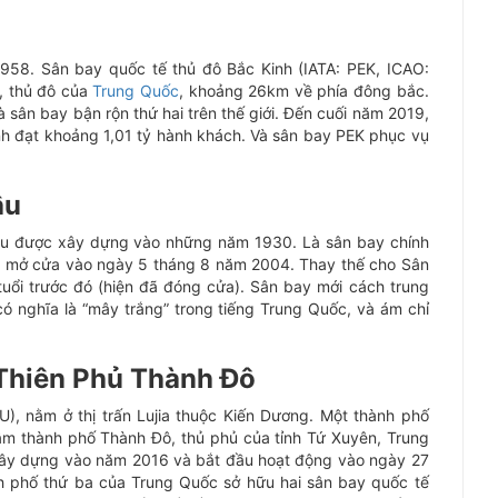
58. Sân bay quốc tế thủ đô Bắc Kinh (IATA: PEK, ICAO:
, thủ đô của
Trung Quốc
, khoảng 26km về phía đông bắc.
à sân bay bận rộn thứ hai trên thế giới. Đến cuối năm 2019,
h đạt khoảng 1,01 tỷ hành khách. Và sân bay PEK phục vụ
âu
u được xây dựng vào những năm 1930. Là sân bay chính
 mở cửa vào ngày 5 tháng 8 năm 2004. Thay thế cho Sân
ổi trước đó (hiện đã đóng cửa). Sân bay mới cách trung
 nghĩa là “mây trắng” trong tiếng Trung Quốc, và ám chỉ
 Thiên Phủ Thành Đô
), nằm ở thị trấn Lujia thuộc Kiến Dương. Một thành phố
âm thành phố Thành Đô, thủ phủ của tỉnh Tứ Xuyên, Trung
ây dựng vào năm 2016 và bắt đầu hoạt động vào ngày 27
h phố thứ ba của Trung Quốc sở hữu hai sân bay quốc tế