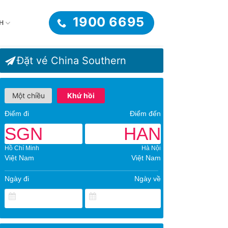
1900 6695
H
Đặt vé China Southern
Một chiều
Khứ hồi
Điểm đi
Điểm đến
SGN
HAN
Hồ Chí Minh
Hà Nội
Việt Nam
Việt Nam
Ngày đi
Ngày về