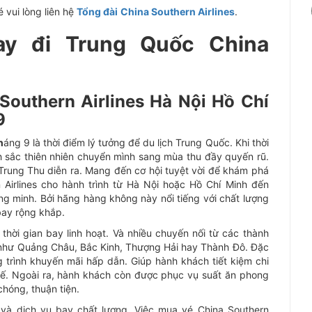
é vui lòng liên hệ
Tổng đài
China Southern Airlines
.
ay đi Trung Quốc China
Southern Airlines Hà Nội Hồ Chí
9
h
áng 9 là thời điểm lý tưởng để du lịch Trung Quốc. Khi thời
nh sắc thiên nhiên chuyển mình sang mùa thu đầy quyến rũ.
 Trung Thu diễn ra. Mang đến cơ hội tuyệt vời để khám phá
 Airlines cho hành trình từ Hà Nội hoặc Hồ Chí Minh đến
ng minh. Bởi hãng hàng không này nổi tiếng với chất lượng
bay rộng khắp.
 thời gian bay linh hoạt. Và nhiều chuyến nối từ các thành
 như Quảng Châu, Bắc Kinh, Thượng Hải hay Thành Đô. Đặc
 trình khuyến mãi hấp dẫn. Giúp hành khách tiết kiệm chi
tế. Ngoài ra, hành khách còn được phục vụ suất ăn phong
chóng, thuận tiện.
g và dịch vụ bay chất lượng. Việc mua vé China Southern