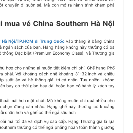
một chuyến đi suôn sẻ. Mà còn mở ra hành trình khám phá
i mua vé China Southern Hà Nội
ừ Hà Nội/TP.HCM đi Trung Quốc
vào tháng 9 bằng China
n và ngân sách của bạn. Hãng hàng không này thường có ba
ổ thông Đặc biệt (Premium Economy Class), và Thương gia
 phù hợp cho những ai muốn tiết kiệm chi phí. Ghế hạng Phổ
a phải. Với khoảng cách ghế khoảng 31-32 inch và chiều
p suất ăn và hệ thống giải trí cá nhân. Tuy nhiên, không
ến bay có thời gian bay dài hoặc bạn có hành lý xách tay
thoải mái hơn một chút. Mà không muốn chi quá nhiều cho
a chọn đáng cân nhắc. Hạng ghế này thường có khoảng
uỗi chân hơn và ghế có thể ngả sâu hơn
hoải mái tối đa và dịch vụ cao cấp. Hạng Thương gia là lựa
 Southern thường có thể ngả phẳng hoàn toàn thành giường