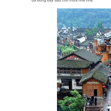
đá bóng bảy sau cơn mưa nhè nhẹ.