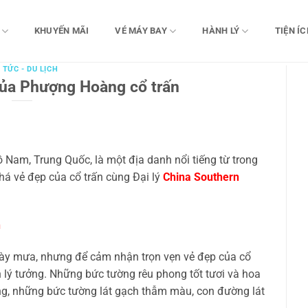
KHUYẾN MÃI
VÉ MÁY BAY
HÀNH LÝ
TIỆN ÍC
 TỨC - DU LỊCH
ủa Phượng Hoàng cổ trấn
 Nam, Trung Quốc, là một địa danh nổi tiếng từ trong
á vẻ đẹp của cổ trấn cùng Đại lý
China Southern
n
gày mưa, nhưng để cảm nhận trọn vẹn vẻ đẹp của cổ
 lý tưởng. Những bức tường rêu phong tốt tươi và hoa
g, những bức tường lát gạch thẫm màu, con đường lát