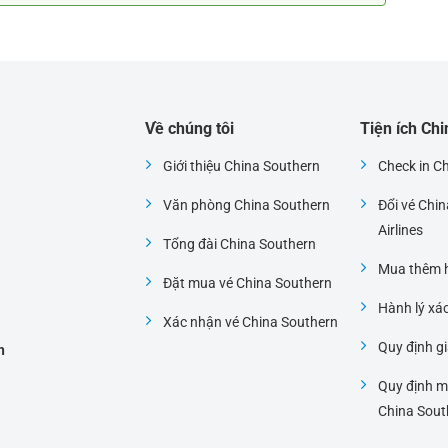
Về chúng tôi
Tiện ích Ch
Giới thiệu China Southern
Check in C
Văn phòng China Southern
Đổi vé Chi
i
Airlines
Tổng đài China Southern
Mua thêm h
Đặt mua vé China Southern
Hành lý xá
Xác nhận vé China Southern
Quy định gi
h
Quy định m
China Sout