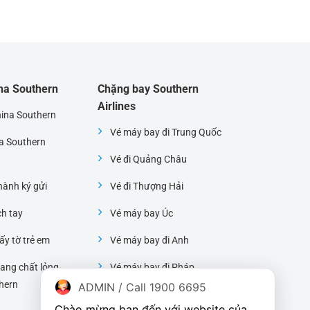
ina Southern
Chặng bay Southern
Airlines
hina Southern
Vé máy bay đi Trung Quốc
na Southern
Vé đi Quảng Châu
ành ký gửi
Vé đi Thượng Hải
ch tay
Vé máy bay Úc
ấy tờ trẻ em
Vé máy bay đi Anh
ang chất lỏng
Vé máy bay đi Pháp
hern
ADMIN / Call 1900 6695
Vé máy bay đi Mỹ
Chào mừng bạn đến với website của 