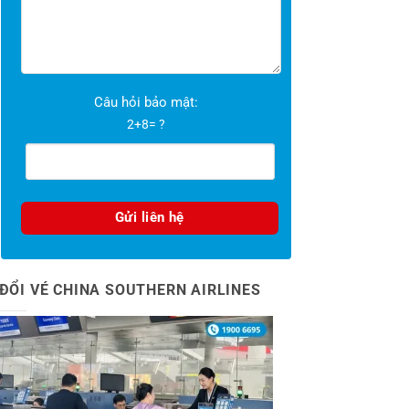
Câu hỏi bảo mật:
2+8= ?
ĐỔI VÉ CHINA SOUTHERN AIRLINES