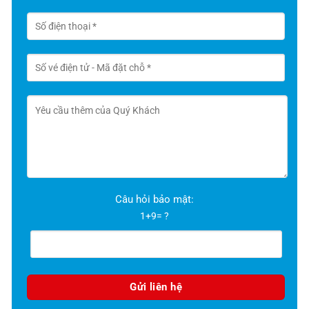
Câu hỏi bảo mật:
1+9= ?