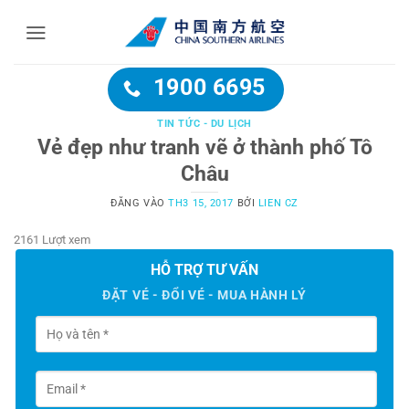
Bỏ
qua
nội
dung
1900 6695
TIN TỨC - DU LỊCH
Vẻ đẹp như tranh vẽ ở thành phố Tô
Châu
ĐĂNG VÀO
TH3 15, 2017
BỞI
LIEN CZ
2161 Lượt xem
HỖ TRỢ TƯ VẤN
ĐẶT VÉ - ĐỔI VÉ - MUA HÀNH LÝ