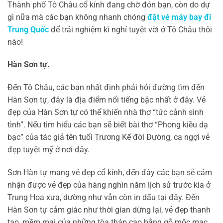
Thành phố Tô Châu cổ kính đang chờ đón bạn, còn do dự
gì nữa mà các bạn không nhanh chóng
đặt vé máy bay đi
Trung Quốc
để trải nghiệm kì nghỉ tuyệt vời ở Tô Châu thôi
nào!
Hàn Sơn tự.
Đến Tô Châu, các bạn nhất định phải hỏi đường tìm đến
Hàn Sơn tự, đây là địa điểm nổi tiếng bậc nhất ở đây. Vẻ
đẹp của Hàn Sơn tự có thể khiến nhà thơ “tức cảnh sinh
tình”. Nếu tìm hiểu các bạn sẽ biết bài thơ “Phong kiều dạ
bạc” của tác giả tên tuổi Trương Kế đời Đường, ca ngợi vẻ
đẹp tuyệt mỹ ở nơi đây.
Sơn Hàn tự mang vẻ đẹp cổ kính, đến đây các bạn sẽ cảm
nhận được vẻ đẹp của hàng nghìn năm lịch sử trước kia ở
Trung Hoa xưa, dường như vẫn còn in dấu tại đây. Đến
Hàn Sơn tự cảm giác như thời gian dừng lại, vẻ đẹp thanh
tao, mềm mại của những tòa tháp cao bằng gỗ mộc mạc,