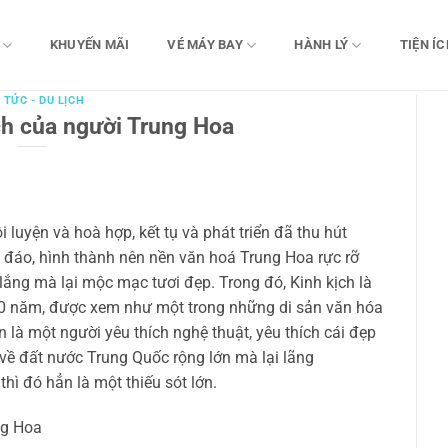
KHUYẾN MÃI
VÉ MÁY BAY
HÀNH LÝ
TIỆN ÍC
 TỨC - DU LỊCH
ch của người Trung Hoa
luyện và hoà hợp, kết tụ và phát triển đã thu hút
đáo, hình thành nên nền văn hoá Trung Hoa rực rỡ
ắng mà lại mộc mạc tươi đẹp. Trong đó, Kinh kịch là
200 năm, được xem như một trong những di sản văn hóa
là một người yêu thích nghệ thuật, yêu thích cái đẹp
ề đất nước Trung Quốc rộng lớn mà lại lãng
thì đó hẳn là một thiếu sót lớn.