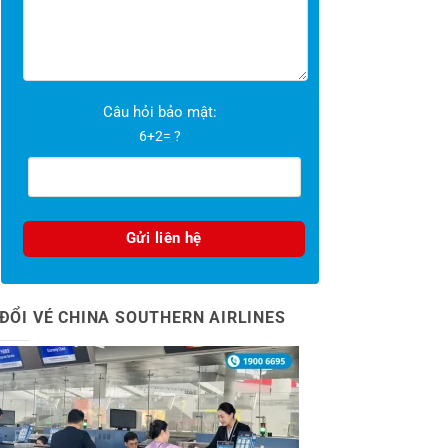
Câu hỏi bảo mật:
6+2= ?
ĐỔI VÉ CHINA SOUTHERN AIRLINES