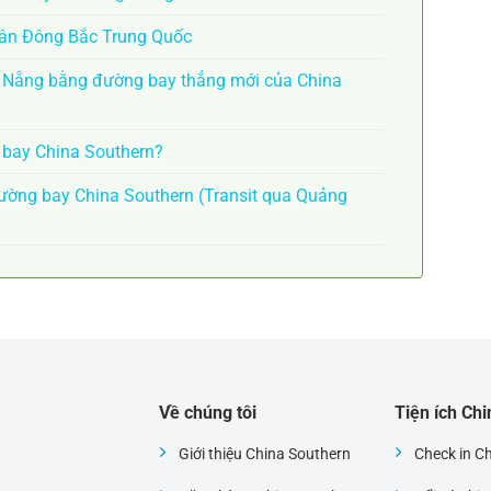
Tân Đông Bắc Trung Quốc
à Nẵng bằng đường bay thẳng mới của China
n bay China Southern?
ờng bay China Southern (Transit qua Quảng
Về chúng tôi
Tiện ích Ch
Giới thiệu China Southern
Check in C