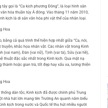
tây gọi là “Ca kịch phương Đông”, là loại hình sân
ăn hóa thuần túy Á đông. Vào tháng 11 năm 2010,
 kịch là di sản văn hóa phi vật thể của nhân loại.
p, bằng cả quá trình thể hiện hợp nhất giữa “Ca, nói,
cốt truyện, khắc họa nhân vật. Các nhân vật trong Kinh
inh (vai nam), Đán (vai nữ), Tịnh (vai tà), Sửu (vai hề),
ghệ thuật đặc sắc nhất trong Kinh kịch. Qua mặt nạ
 thành hoặc gian trá, tốt đẹp hay xấu xa, lương thiện
thống dân tộc, Kinh kịch đã được chính phủ Trung
ột nhà hát lớn mang tên Trường An quanh năm biểu
 Kinh kịch trong nước và Quốc tế thu hút nhiều người