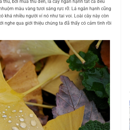
thu, bởi mùa thu đến, lá cây ngân hạnh tất cả đều
 nhuộm màu vàng tươi sáng rực rỡ. Lá ngân hạnh cũng
có khá nhiều người ví nó như tai voi. Loài cây này còn
mới nghe qua giới thiệu chúng ta đã thấy có cảm tình rồi