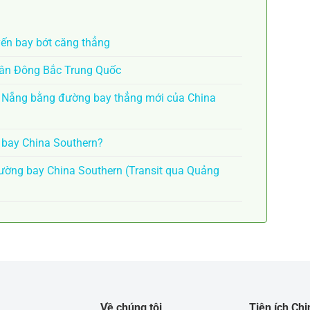
yến bay bớt căng thẳng
Tân Đông Bắc Trung Quốc
à Nẵng bằng đường bay thẳng mới của China
n bay China Southern?
ờng bay China Southern (Transit qua Quảng
Về chúng tôi
Tiện ích Ch