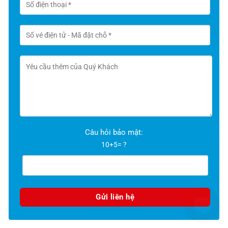
Câu hỏi bảo mật:
ADMIN / Call 1900 6695
10+5= ?
Chào mừng bạn đến với website của 
chúng tôi.