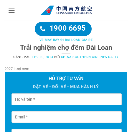
Bỏ
qua
nội
dung
1900 6695
VÉ MÁY BAY ĐI ĐÀI LOAN GIÁ RẺ
Trải nghiệm chợ đêm Đài Loan
ĐĂNG VÀO
TH9 10, 2014
BỞI
CHINA SOUTHERN AIRLINES DAI LY
2927 Lượt xem
HỖ TRỢ TƯ VẤN
ĐẶT VÉ - ĐỔI VÉ - MUA HÀNH LÝ