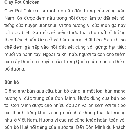
Clay Pot Chicken
Clay Pot Chicken là một món ăn đặc trưng của vùng Vân
Nam. Gà được đem nấu trong nồi được làm từ đất sét nổi
tiếng của huyện Jianshui. Vì thế hương vị của món gà này
rất đặc biệt. Gà để chế biến được lựa chọn rất kĩ lưỡng
theo tiêu chuẩn kích cỡ và hàm lượng chất béo. Sau khi sơ
chế đem gà hấp vào nồi đất sét cùng với gừng; hạt tiêu;
muối và hành tây. Ngoài ra khi hấp, người ta còn cho thêm
các cây thuốc cổ truyền của Trung Quốc giúp món ăn thêm
bổ dưỡng.
Bún bò
Giống như bún qua cầu, bún bò cũng là một loại bún mang
hương vị đặc trưng của Côn Minh. Nước dùng của bún bò
tại Côn Minh được cho nhiều dầu ăn và ăn kèm với thịt bò
cắt thành từng khối vuông nhỏ chứ không thái lát mỏng
như ở Việt Nam. Hương vị của nó cũng khác hoàn toàn với
bún bò Huế nổi tiếng của nước ta. Đến Côn Minh du khách