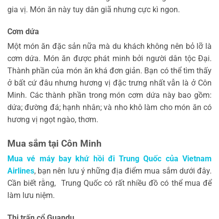
gia vị. Món ăn này tuy dân giã nhưng cực kì ngon.
Cơm dứa
Một món ăn đặc sản nữa mà du khách không nên bỏ lỡ là
cơm dứa. Món ăn được phát minh bởi người dân tộc Đại.
Thành phần của món ăn khá đơn giản. Bạn có thể tìm thấy
ở bất cứ đâu nhưng hương vị đặc trưng nhất vẫn là ở Côn
Minh. Các thành phần trong món cơm dứa này bao gồm:
dứa; đường đá; hạnh nhân; và nho khô làm cho món ăn có
hương vị ngọt ngào, thơm.
Mua sắm tại Côn Minh
Mua vé máy bay khứ hồi đi Trung Quốc của Vietnam
Airlines
, bạn nên lưu ý những địa điểm mua sắm dưới đây.
Cần biết rằng, Trung Quốc có rất nhiều đồ có thể mua để
làm lưu niệm.
Thị trấn cổ Guandu