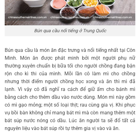
Bún qua cầu nổi tiếng ở Trung Quốc
Bún qua cầu là món ăn đặc trưng và nổi tiếng nhất tại Côn
Minh. Món ăn được phát minh bởi một người phụ nữ
thường xuyên chuẩn bị bữa tối cho người chồng đang bận
rộn cho kì thi của mình. Mỗi lần cô làm mì cho chồng
nhưng thời điểm người chồng học xong và ăn thì mì đã
lạnh. Vì vậy cô đã nghĩ ra cách để giữ ấm cho bánh mì
bằng cách cho thêm dầu vào nước dùng. Món mì này gồm
có mì gạo mỏng; một số loại thịt; rau cùng gia vị. Khi phục
vụ bồi bàn không chỉ mang bát mì mà còn mang thêm một
bát súp nước nóng có dầu. Lúc ăn người ta sẽ đổ tất cả
nguyên liệu vào bát súp rồi tự thêm gia vị vào và ăn.