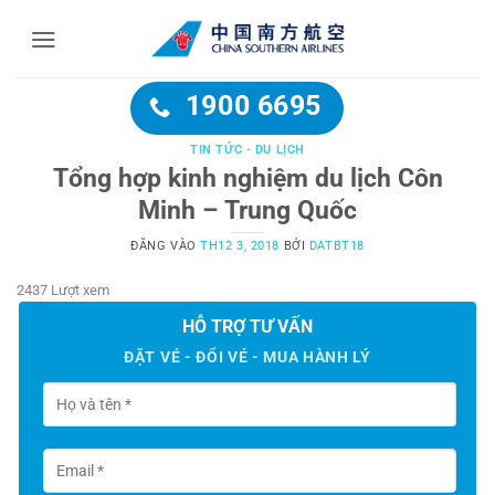
Bỏ
qua
nội
dung
1900 6695
TIN TỨC - DU LỊCH
Tổng hợp kinh nghiệm du lịch Côn
Minh – Trung Quốc
ĐĂNG VÀO
TH12 3, 2018
BỞI
DATBT18
2437 Lượt xem
HỖ TRỢ TƯ VẤN
ĐẶT VÉ - ĐỔI VÉ - MUA HÀNH LÝ