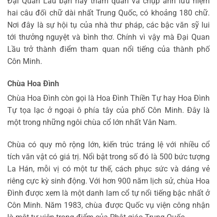
Đại Quan Lầu bạn hãy tham quan và chụp ảnh lưu niệm
hai câu đối chữ dài nhất Trung Quốc, có khoảng 180 chữ.
Nơi đây là sự hội tụ của nhà thư pháp, các bậc văn sỹ lui
tới thưởng nguyệt và bình thơ. Chính vì vậy mà Đại Quan
Lầu trở thành điểm tham quan nổi tiếng của thành phố
Côn Minh.
Chùa Hoa Đình
Chùa Hoa Đình còn gọi là Hoa Đình Thiền Tự hay Hoa Đình
Tự tọa lạc ở ngoại ô phía tây của phố Côn Minh. Đây là
một trong những ngôi chùa cổ lớn nhất Vân Nam.
Chùa có quy mô rộng lớn, kiến trúc tráng lệ với nhiều cổ
tích văn vật có giá trị. Nổi bật trong số đó là 500 bức tượng
La Hán, mỗi vị có một tư thế, cách phục sức và dáng vẻ
riêng cực kỳ sinh động. Với hơn 900 năm lịch sử, chùa Hoa
Đình được xem là một danh lam cổ tự nổi tiếng bậc nhất ở
Côn Minh. Năm 1983, chùa được Quốc vụ viện công nhận