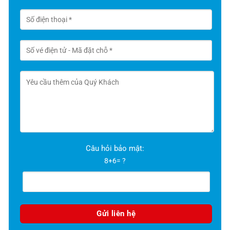
Câu hỏi bảo mật:
8+6= ?