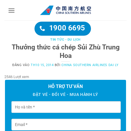
Bỏ
qua
nội
dung
1900 6695
TIN TỨC - DU LỊCH
Thưởng thức cá chép Sủi Zhù Trung
Hoa
ĐĂNG VÀO
TH10 15, 2014
BỞI
CHINA SOUTHERN AIRLINES DAI LY
2546 Lượt xem
HỖ TRỢ TƯ VẤN
ĐẶT VÉ - ĐỔI VÉ - MUA HÀNH LÝ