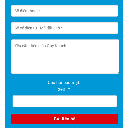
Câu hỏi bảo mật:
2+8= ?