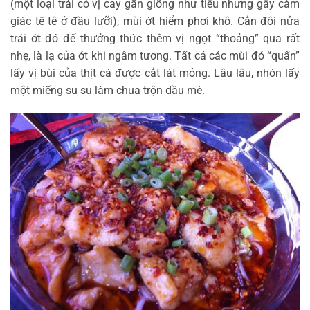
(một loại trái có vị cay gần giống như tiêu nhưng gây cảm
giác tê tê ở đầu lưỡi), mùi ớt hiểm phơi khô. Cắn đôi nửa
trái ớt đó để thưởng thức thêm vị ngọt “thoảng” qua rất
nhẹ, là lạ của ớt khi ngâm tương. Tất cả các mùi đó “quấn”
lấy vị bùi của thịt cá được cắt lát mỏng. Lâu lâu, nhón lấy
một miếng su su làm chua trộn dầu mè.