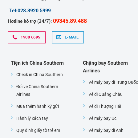
Tel:028.3920 5999
09345.89.488
Hotline hỗ trợ (24/7):
1900 6695
E-MAIL
Tiện ích China Southern
Chặng bay Southern
Airlines
Check in China Southern
Vé máy bay đi Trung Quốc
Đổi vé China Southern
Airlines
Vé đi Quảng Châu
Mua thêm hành ký gửi
Vé đi Thượng Hải
Hành lý xách tay
Vé máy bay Úc
Quy định giấy tờ trẻ em
Vé máy bay đi Anh