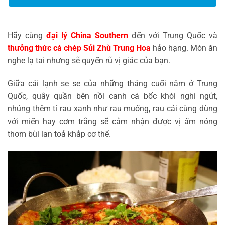
Hãy cùng
đại lý China Southern
đến với Trung Quốc và
thưởng thức cá chép Sủi Zhù
Trung Hoa
hảo hạng. Món ăn
nghe lạ tai nhưng sẽ quyến rũ vị giác của bạn.
Giữa cái lạnh se se của những tháng cuối năm ở Trung
Quốc, quây quần bên nồi canh cá bốc khói nghi ngút,
nhúng thêm tí rau xanh như rau muống, rau cải cùng dùng
với miến hay cơm trắng sẽ cảm nhận được vị ấm nóng
thơm bùi lan toả khắp cơ thể.