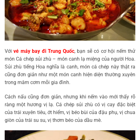
Với
vé máy bay đi Trung Quốc
, bạn sẽ có cơ hội nếm thử
món Cá chép sủi zhù – món canh lạ miệng của người Hoa.
Sủi zhù tiếng Hoa nghĩa là canh, món cá chép này thật ra
cũng đơn giản như một món canh hiện diện thường xuyên
trong mâm cơm mỗi gia đình.
Cách nấu cũng đơn giản, nhưng khi nếm vào mới thấy rõ
ràng một hương vị lạ. Cá chép sủi zhù có vị cay đặc biệt
của trái xuyên tiêu, ớt hiểm, vị béo bùi của đậu phụ, vị chua
giòn của trái su su, vị thơm béo của dầu mè.