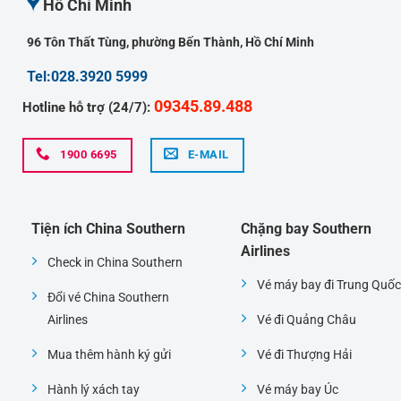
Hồ Chí Minh
96 Tôn Thất Tùng, phường Bến Thành, Hồ Chí Minh
Tel:028.3920 5999
09345.89.488
Hotline hỗ trợ (24/7):
1900 6695
E-MAIL
Tiện ích China Southern
Chặng bay Southern
Airlines
Check in China Southern
Vé máy bay đi Trung Quốc
Đổi vé China Southern
Airlines
Vé đi Quảng Châu
Mua thêm hành ký gửi
Vé đi Thượng Hải
Hành lý xách tay
Vé máy bay Úc