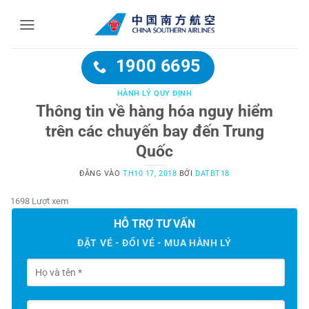
Bỏ
qua
nội
dung
1900 6695
HÀNH LÝ QUY ĐỊNH
Thông tin về hàng hóa nguy hiểm
trên các chuyến bay đến Trung
Quốc
ĐĂNG VÀO
TH10 17, 2018
BỞI
DATBT18
1698 Lượt xem
HỖ TRỢ TƯ VẤN
ĐẶT VÉ - ĐỔI VÉ - MUA HÀNH LÝ