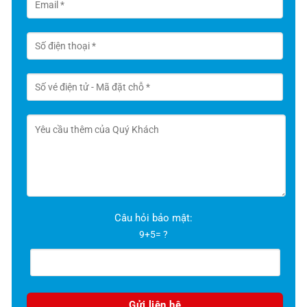
Câu hỏi bảo mật:
9+5= ?