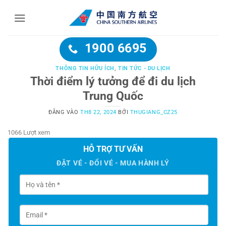
Bỏ
qua
nội
dung
1900 6695
THÔNG TIN HỮU ÍCH
,
TIN TỨC - DU LỊCH
Thời điểm lý tưởng để đi du lịch
Trung Quốc
ĐĂNG VÀO
TH8 22, 2024
BỞI
THUGIANG_CZ25
1066 Lượt xem
HỖ TRỢ TƯ VẤN
ĐẶT VÉ - ĐỔI VÉ - MUA HÀNH LÝ