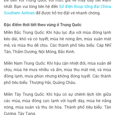
Để đến với Trung Quốc với mức giá vé máy bay tiết kiệm
nhất. Bạn vui lòng liên hệ đến
Số điện thoại tổng đài China
Southern Airlines
để được hỗ trợ đặt vé nhanh chóng.
Đặc điểm thời tiết theo vùng ở Trung Quốc
Miền Bắc Trung Quốc: Khí hậu lục địa với mùa đông lạnh
kéo dài, khô và có tuyết; mùa hè nóng ẩm, mùa xuân mát
mẻ, và mùa thu dễ chịu. Các thành phố tiêu biểu: Cáp Nhĩ
Tân, Thẩm Dương, Nội Mông, Bắc Kinh.
Miền Nam Trung Quốc: Khí hậu cận nhiệt đới, mùa xuân dễ
chịu, mùa hè mưa nhiều và ẩm, mùa thu mát mẻ, và mùa
đông lạnh, mưa phùn nhưng không đóng tuyết. Các thành
phố tiêu biểu: Thượng Hải, Quảng Châu.
Miền Tây Trung Quốc: Khí hậu có sự chênh lệch lớn giữa
các mùa, mùa đông cực lạnh với tuyết dày, mùa hè nắng
nóng, mùa xuân và thu ôn hòa. Thành phố tiêu biểu: Tân
Cương, Tây Tạng.