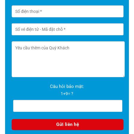
Câu hỏi bảo mật:
1+9= ?