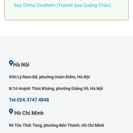
bay China Southern (Transit qua Quảng Châu)
Hà Nội
95H Lý Nam Đế, phường Hoàn Kiếm, Hà Nội
8/16 Huỳnh Thúc Kháng, phường Giảng Võ, Hà Nội
Tel:024.3747 4848
Hồ Chí Minh
96 Tôn Thất Tùng, phường Bến Thành, Hồ Chí Minh