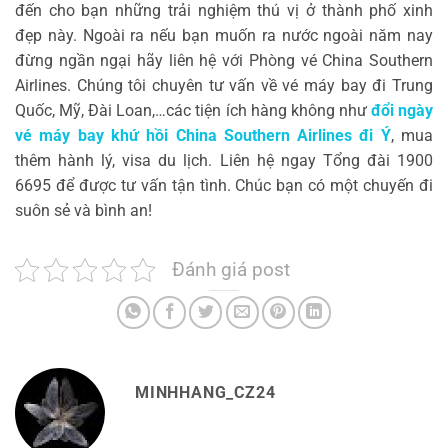
đến cho bạn những trải nghiệm thú vị ở thành phố xinh
đẹp này. Ngoài ra nếu bạn muốn ra nước ngoài năm nay
đừng ngần ngại hãy liên hệ với Phòng vé China Southern
Airlines. Chúng tôi chuyên tư vấn về vé máy bay đi Trung
Quốc, Mỹ, Đài Loan,…các tiện ích hàng không như
đổi ngày
vé máy bay khứ hồi China Southern Airlines đi Ý
, mua
thêm hành lý, visa du lịch. Liên hệ ngay Tổng đài 1900
6695 để được tư vấn tận tình. Chúc bạn có một chuyến đi
suôn sẻ và bình an!
Đánh giá post
MINHHANG_CZ24