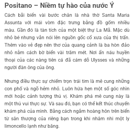
Positano – Niềm tự hào của nước Ý
Cách bãi biển vài bước chân là nhà thờ Santa Maria
Assunta với mái vòm đặc trưng bằng đồ gốm nhiều
màu. Gần đó là tàn tích của một biệt thự La Mã. Mặc dù
nhỏ bé nhưng vẫn nói lên nguồn gốc cổ xưa của thị trấn.
Thêm vào vẻ đẹp nên thơ của quang cảnh là ba hòn đảo
nhỏ nằm cách bờ biển vài trăm mét. Nơi ẩn náu huyền
thoại của các nàng tiên cá đã cám dỗ Ulysses và những
người đàn ông của ông.
Nhưng điều thực sự chiếm trọn trái tim là mê cung những
con phố và ngõ hẻm nhỏ. Luôn hứa hẹn một số góc nhìn
mới hoặc cảnh tượng thú vị. Khám phá mê cung này là
một thú vui thực sự.
Và sau đó, bạn có thể kết thúc chuyến
khám phá của mình. Bằng cách
ngắm hoàng hôn trên biển
từ sân thượng của riêng bạn trong khi nhâm nhi một ly
limoncello lạnh như băng.