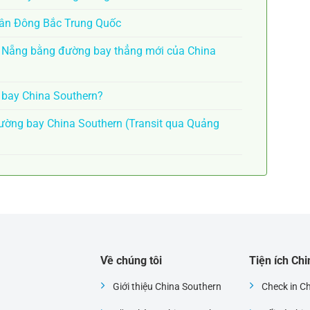
Tân Đông Bắc Trung Quốc
à Nẵng bằng đường bay thẳng mới của China
n bay China Southern?
ờng bay China Southern (Transit qua Quảng
Về chúng tôi
Tiện ích Ch
Giới thiệu China Southern
Check in C