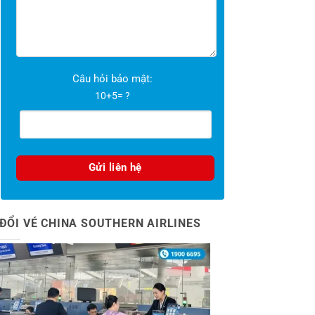
Câu hỏi bảo mật:
10+5= ?
ĐỔI VÉ CHINA SOUTHERN AIRLINES