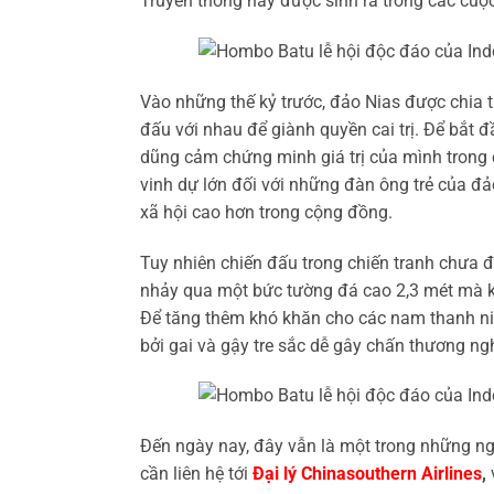
Truyền thống này được sinh ra trong các cuộc
Vào những thế kỷ trước, đảo Nias được chia t
đấu với nhau để giành quyền cai trị. Để bắt
dũng cảm chứng minh giá trị của mình trong 
vinh dự lớn đối với những đàn ông trẻ của đả
xã hội cao hơn trong cộng đồng.
Tuy nhiên chiến đấu trong chiến tranh chưa 
nhảy qua một bức tường đá cao 2,3 mét mà 
Để tăng thêm khó khăn cho các nam thanh niê
bởi gai và gậy tre sắc dễ gây chấn thương n
Đến ngày nay, đây vẫn là một trong những ngh
cần liên hệ tới
Đại lý Chinasouthern Airlines
,