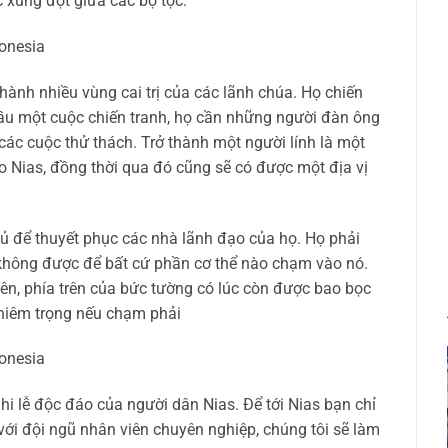
 xung đột giữa các bộ tộc.
hành nhiều vùng cai trị của các lãnh chúa. Họ chiến
 đầu một cuộc chiến tranh, họ cần những người đàn ông
các cuộc thử thách. Trở thành một người lính là một
o Nias, đồng thời qua đó cũng sẽ có được một địa vị
đủ để thuyết phục các nhà lãnh đạo của họ. Họ phải
không được để bất cứ phần cơ thể nào chạm vào nó.
n, phía trên của bức tường có lúc còn được bao bọc
ghiêm trọng nếu chạm phải
i lễ độc đáo của người dân Nias. Để tới Nias bạn chỉ
với đội ngũ nhân viên chuyên nghiệp, chúng tôi sẽ làm