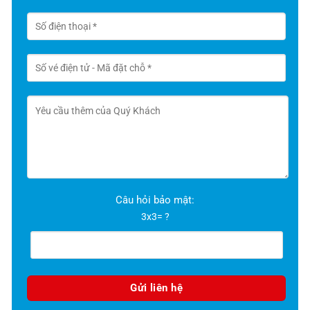
Câu hỏi bảo mật:
3x3= ?