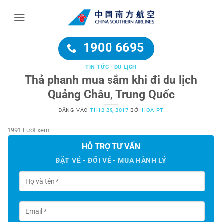
Bỏ
qua
nội
dung
1900 6695
TIN TỨC - DU LỊCH
Thả phanh mua sắm khi đi du lịch
Quảng Châu, Trung Quốc
ĐĂNG VÀO
TH12 25, 2017
BỞI
HOAIPT
1991 Lượt xem
HỖ TRỢ TƯ VẤN
ĐẶT VÉ - ĐỔI VÉ - MUA HÀNH LÝ