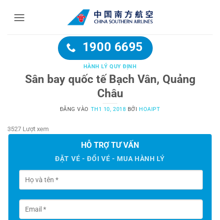
Bỏ
qua
nội
dung
1900 6695
HÀNH LÝ QUY ĐỊNH
Sân bay quốc tế Bạch Vân, Quảng
Châu
ĐĂNG VÀO
TH1 10, 2018
BỞI
HOAIPT
3527 Lượt xem
HỖ TRỢ TƯ VẤN
ĐẶT VÉ - ĐỔI VÉ - MUA HÀNH LÝ