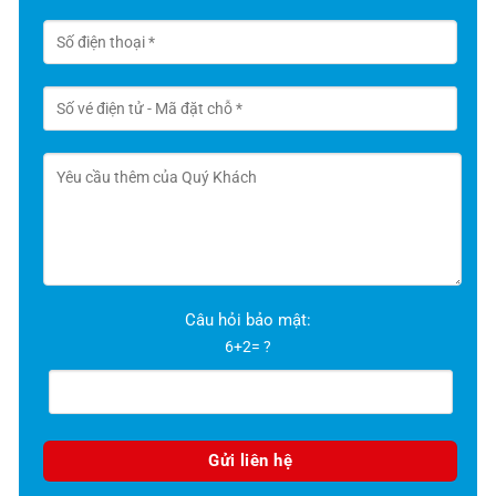
Câu hỏi bảo mật:
6+2= ?