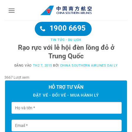
Bỏ
qua
nội
dung
1900 6695
TIN TỨC - DU LỊCH
Rạo rực với lễ hội đèn lồng đỏ ở
Trung Quốc
ĐĂNG VÀO
TH2 7, 2015
BỞI
CHINA SOUTHERN AIRLINES DAI LY
3667 Lượt xem
HỖ TRỢ TƯ VẤN
ĐẶT VÉ - ĐỔI VÉ - MUA HÀNH LÝ