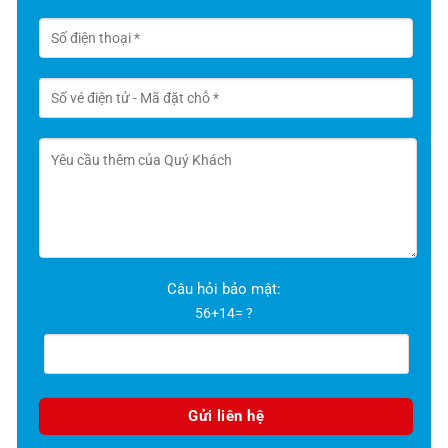
Câu hỏi bảo mật:
56+14= ?