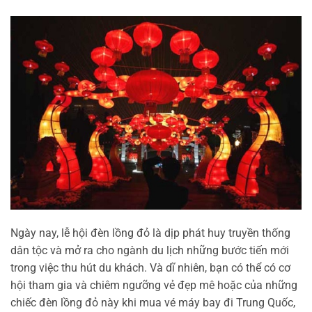
Ngày nay, lễ hội đèn lồng đỏ là dịp phát huy truyền thống
dân tộc và mở ra cho ngành du lịch những bước tiến mới
trong việc thu hút du khách. Và dĩ nhiên, bạn có thể có cơ
hội tham gia và chiêm ngưỡng vẻ đẹp mê hoặc của những
chiếc đèn lồng đỏ này khi mua vé máy bay đi Trung Quốc,