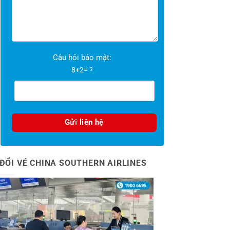
Câu hỏi bảo mật:
8+2= ?
ĐỔI VÉ CHINA SOUTHERN AIRLINES