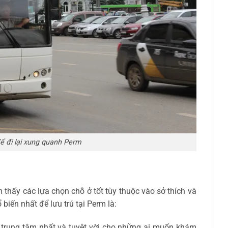
ể đi lại xung quanh Perm
 thấy các lựa chọn chỗ ở tốt tùy thuộc vào sở thích và
biến nhất để lưu trú tại Perm là:
í trung tâm nhất và tuyệt vời cho những ai muốn khám