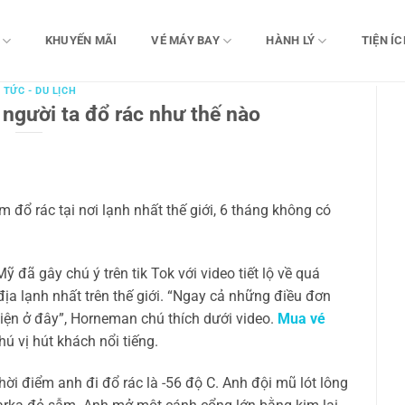
KHUYẾN MÃI
VÉ MÁY BAY
HÀNH LÝ
TIỆN ÍC
 TỨC - DU LỊCH
i người ta đổ rác như thế nào
 đổ rác tại nơi lạnh nhất thế giới, 6 tháng không có
đã gây chú ý trên tik Tok với video tiết lộ về quá
địa lạnh nhất trên thế giới. “Ngay cả những điều đơn
hiện ở đây”, Horneman chú thích dưới video.
Mua vé
 vị hút khách nổi tiếng.
hời điểm anh đi đổ rác là -56 độ C. Anh đội mũ lót lông