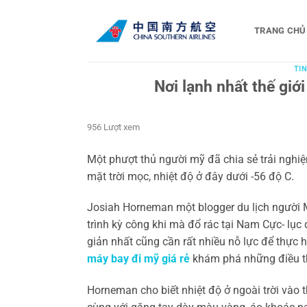
Bỏ
qua
TRANG CHỦ
nội
dung
TIN
Nơi lạnh nhất thế giớ
956 Lượt xem
Một phượt thủ người mỹ đã chia sẻ trải nghiệm
mặt trời mọc, nhiệt độ ở đây dưới -56 độ C.
Josiah Horneman một blogger du lịch người Mỹ 
trình kỳ công khi mà đổ rác tại Nam Cực- lục 
giản nhất cũng cần rất nhiều nỗ lực để thực 
máy bay đi mỹ giá rẻ
khám phá những điều thú
Horneman cho biết nhiệt độ ở ngoài trời vào t