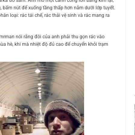
arka đỏ sẫm. Anh mở một cánh cổng lớn bằng kim lại,
 bấm nút để xuống tầng thấp hơn nằm dưới lớp tuyết.
n loại: rác tái chế, rác thải vệ sinh và rác mang ra
rnrman nói rằng đôi của anh phải thu gọn rác vào
mùa hè, khi mà nhiệt độ đủ cao để chuyển khỏi trạm