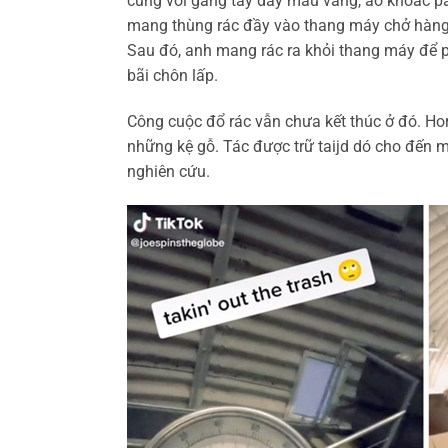
cùng với găng tay dày màu vàng, áo khoác p
mang thùng rác đầy vào thang máy chở hàng,
Sau đó, anh mang rác ra khỏi thang máy để phâ
bãi chôn lấp.
Công cuộc đổ rác vẫn chưa kết thúc ở đó. Ho
những kệ gỗ. Tác được trữ taijd dó cho đến 
nghiên cứu.