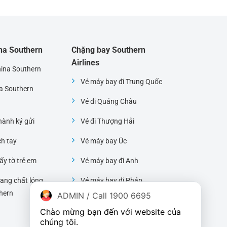
ina Southern
Chặng bay Southern
Airlines
hina Southern
Vé máy bay đi Trung Quốc
na Southern
Vé đi Quảng Châu
ành ký gửi
Vé đi Thượng Hải
ch tay
Vé máy bay Úc
ấy tờ trẻ em
Vé máy bay đi Anh
ang chất lỏng
Vé máy bay đi Pháp
hern
ADMIN / Call 1900 6695
Vé máy bay đi Mỹ
Chào mừng bạn đến với website của 
chúng tôi.