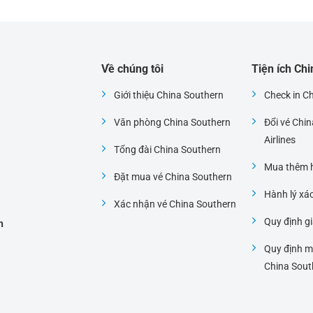
Về chúng tôi
Tiện ích Ch
Giới thiệu China Southern
Check in C
Văn phòng China Southern
Đổi vé Chi
i
Airlines
Tổng đài China Southern
Mua thêm h
Đặt mua vé China Southern
Hành lý xá
Xác nhận vé China Southern
Quy định gi
h
Quy định m
China Sout