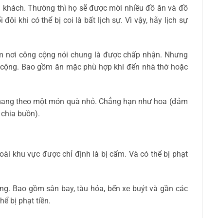
i khách. Thường thì họ sẽ được mời nhiều đồ ăn và đồ
đôi khi có thể bị coi là bất lịch sự. Vì vậy, hãy lịch sự
cảm nơi công cộng nói chung là được chấp nhận. Nhưng
g cộng. Bao gồm ăn mặc phù hợp khi đến nhà thờ hoặc
 mang theo một món quà nhỏ. Chẳng hạn như hoa (đảm
 chia buồn).
ài khu vực được chỉ định là bị cấm. Và có thể bị phạt
ng. Bao gồm sân bay, tàu hỏa, bến xe buýt và gần các
ể bị phạt tiền.