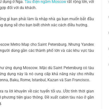
sử dụng ở Nga.
Tàu điện ngầm Moscow
rất rộng lớn, với
gợp đối với du khách.
ng gì bạn phải làm là nhập nhà ga bạn muốn bắt đầu
ng dụng sẽ cho bạn biết chính xác cách điều hướng.
scow Metro Map cho Saint Petersburg. Nhưng Yandex
 người dùng gần các thành phố lớn và các khu vực tàu
hư ứng dụng Moscow. Mặc dù Saint Petersburg có tàu
 ứng dụng này là nó cung cấp khả năng này cho nhiều
enna, Baku, Rome, Istanbul, Kazan và San Francisco.
 ra lời khuyên về các tuyến tối ưu. Ước tính thời gian
ề phương tiện giao thông. Đề xuất cabin tàu nào ở gần
g.