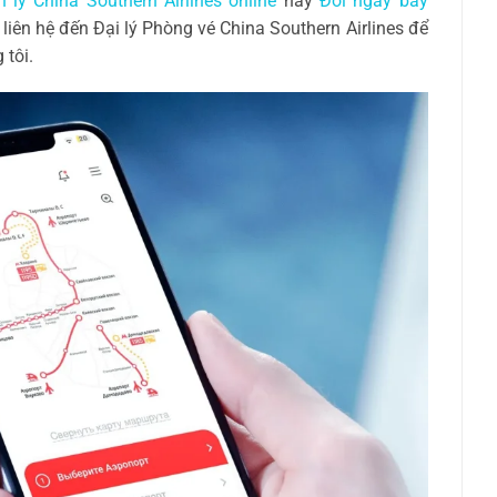
lý China Southern Airlines online
hay
Đổi ngày bay
 liên hệ đến Đại lý Phòng vé China Southern Airlines để
 tôi.