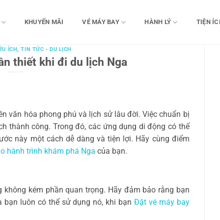
KHUYẾN MÃI
VÉ MÁY BAY
HÀNH LÝ
TIỆN ÍC
ỮU ÍCH
,
TIN TỨC - DU LỊCH
 thiết khi đi du lịch Nga
n văn hóa phong phú và lịch sử lâu đời. Việc chuẩn bị
ch thành công. Trong đó, các ứng dụng di động có thể
nước này một cách dễ dàng và tiện lợi. Hãy cùng điểm
ho hành trình khám phá Nga
của bạn.
ng không kém phần quan trọng. Hãy đảm bảo rằng bạn
à bạn luôn có thể sử dụng nó, khi bạn
Đặt vé máy bay