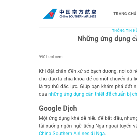
Bỏ
qua
TRANG CHỦ
nội
dung
THÔNG TIN H
Những ứng dụng cần
990 Lượt xem
Khi đặt chân đến xứ sở bạch dương, nơi có nề
chu đáo là chìa khóa để có một chuyến du lị
là trợ thủ đắc lực. Giúp bạn khám phá đất 
qua
những ứng dụng cần thiết để chuẩn bị c
Google Dịch
Một ứng dụng khá dễ hiểu để bắt đầu, như
tải xuống ngôn ngữ tiếng Nga ngoại tuyến v
China Southern Airlines đi Nga
.