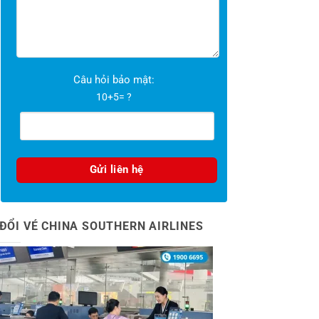
Câu hỏi bảo mật:
10+5= ?
ĐỔI VÉ CHINA SOUTHERN AIRLINES